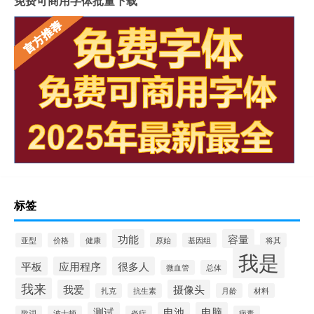
免费可商用字体批量下载
标签
功能
容量
亚型
价格
健康
原始
基因组
将其
我是
平板
应用程序
很多人
微血管
总体
我来
我爱
摄像头
扎克
抗生素
月龄
材料
测试
电池
电脑
歌词
波士顿
炎症
病毒