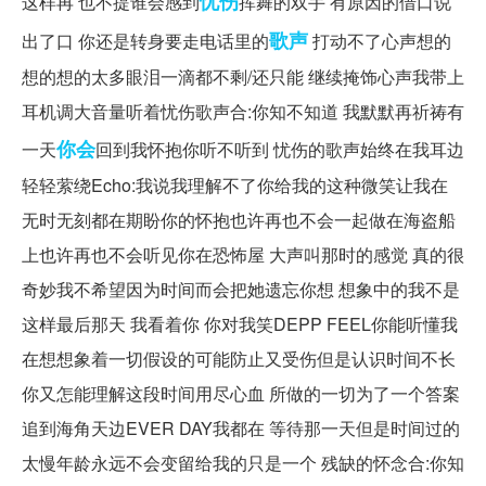
忧伤
这样再 也不提谁会感到
挥舞的双手 有原因的借口说
歌声
出了口 你还是转身要走电话里的
打动不了心声想的
想的想的太多眼泪一滴都不剩/还只能 继续掩饰心声我带上
耳机调大音量听着忧伤歌声合:你知不知道 我默默再祈祷有
你会
一天
回到我怀抱你听不听到 忧伤的歌声始终在我耳边
轻轻萦绕Echo:我说我理解不了你给我的这种微笑让我在
无时无刻都在期盼你的怀抱也许再也不会一起做在海盗船
上也许再也不会听见你在恐怖屋 大声叫那时的感觉 真的很
奇妙我不希望因为时间而会把她遗忘你想 想象中的我不是
这样最后那天 我看着你 你对我笑DEPP FEEL你能听懂我
在想想象着一切假设的可能防止又受伤但是认识时间不长
你又怎能理解这段时间用尽心血 所做的一切为了一个答案
追到海角天边EVER DAY我都在 等待那一天但是时间过的
太慢年龄永远不会变留给我的只是一个 残缺的怀念合:你知