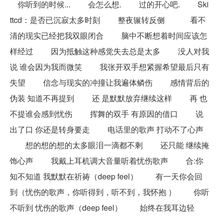
你听到的时候... 会怎么想. 过的开心吧. Ski
ttcd：是否已沉寂太多时刻 整夜辗转反侧 看不
清的现实已经把我双眼闭合 脑中不断想着时间应该怎
样经过 因为抵触这种感觉失去总是太多 没人对我
说 谁会因为我而微笑 我张开双手想紧握希望最后只有
失望 信念与现实的冲撞让我遍体鳞伤 感情背后的
伪装 知道不再提到 还 是默默放弃继续这样 再 也
不提谁会感到忧伤 挥舞的双手 有原因的借口 说
出了口 你还是转身要走 电话里的歌声 打动不了心声
想的想的想的太多眼泪一滴都不剩 还只能 继续掩
饰心声 我戴上耳机调大音量听着忧伤歌声 合:你
知不知道 我默默在祈祷（deep feel） 有一天你会回
到（忧伤的歌声，你听得到，听不到，我怀抱 ） 你听
不听到 忧伤的歌声（deep feel） 始终在我耳边轻