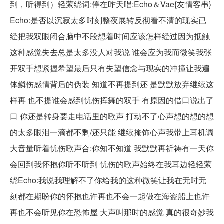
到，听得到）轻萦绕词:停在昨天唱:Echo＆Vae{友情客串}
Echo:是否以沉寂太多时刻整夜展转反彻看不清的现实已
经把我双眼闭合脑中不段想着时间应该怎样经过因为抵触
这种感觉失去总是太多没人对我说 谁会应为我而微笑我张
开双手想紧握希望最后只有失望信念与现实的冲撞让我遍
体鳞伤感情背后的伪装 知道不再提到还 是默默放弃继续这
样再 也不提谁会感到忧伤挥舞的双手 有原因的借口说出了
口 你还是转身要走电话里的歌声 打动不了心声想的想的想
的太多眼泪一滴都不剩/还只能 继续掩饰心声我带上耳机调
大音量听着忧伤歌声合:你知不知道 我默默再祈祷有一天你
会回到我怀抱你听不听到 忧伤的歌声始终在我耳边轻轻萦
绕Echo:我说我理解不了你给我的这种微笑让我在无时无
刻都在期盼你的怀抱也许再也不会一起做在海盗船上也许
再也不会听见你在恐怖屋 大声叫那时的感觉 真的很奇妙我