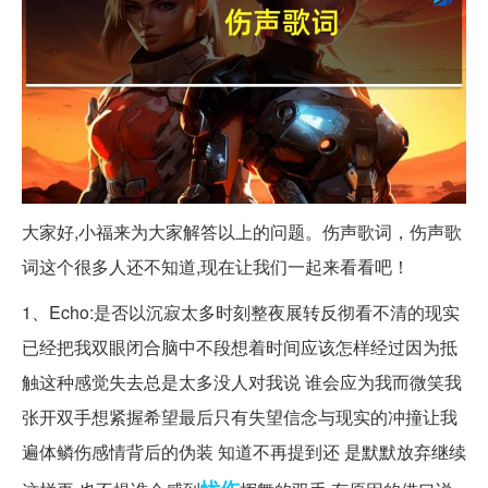
大家好,小福来为大家解答以上的问题。伤声歌词，伤声歌
词这个很多人还不知道,现在让我们一起来看看吧！
1、Echo:是否以沉寂太多时刻整夜展转反彻看不清的现实
已经把我双眼闭合脑中不段想着时间应该怎样经过因为抵
触这种感觉失去总是太多没人对我说 谁会应为我而微笑我
张开双手想紧握希望最后只有失望信念与现实的冲撞让我
遍体鳞伤感情背后的伪装 知道不再提到还 是默默放弃继续