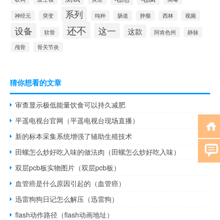
系列
神经元
突变
纯种
肠道
肿瘤
西林
视频
还不
设备
这一
这款
软骨
阿肯色州
静脉
颅骨
骨关节炎
猜你想看的文章
审查显示极低能量饮食可以持久减肥
平遥电视台官网（平遥电视台现场直播）
新的标本采集系统增强了辅助生殖技术
田螺怎么炒好吃入味的做法肉（田螺怎么炒好吃入味）
双层pcb板实物图片（双层pcb板）
血管癌是什么原因引起的（血管癌）
迅雷狗狗日记怎么解压（迅雷狗）
flash动作路径（flash动画地址）