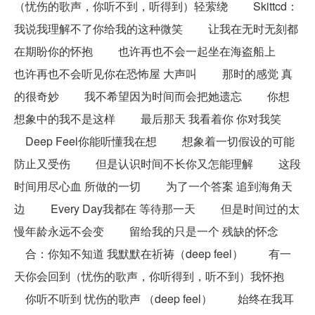
（忧伤的歌声，你听不到，听得到）轻萦绕 Skittcd：
我说我理解不了你给我的这种微笑 让我在无时无刻都
在期盼你的怀抱 也许再也不会一起坐在海盗船上
也许再也不会听见你在恐怖屋 大声叫 那时的感觉 真
的很奇妙 我不希望因为时间而会把她遗忘 你想
想象中的我不是这样 最后那天 我看着你 你对我笑
Deep Feel你能听懂我在想 想象着一切假设的可能
防止又受伤 但是认识时间不长你又怎能理解 这段
时间用尽心血 所做的一切 为了一个答案 追到海角天
边 Every Day我都在 等待那一天 但是时间过的太
慢年龄永远不会变 留给我的只是一个 残缺的怀念
合：你知不知道 我默默在祈祷（deep feel） 有一
天你会回到（忧伤的歌声，你听得到，听不到）我怀抱
你听不听到 忧伤的歌声 （deep feel） 始终在我耳