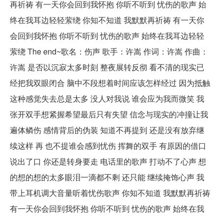
再祈祷 有一天你会回到我怀抱 你听不听到 忧伤的歌声 始
终在我耳边轻轻萦绕 你知不知道 我默默再祈祷 有一天你
会回到我怀抱 你听不听到 忧伤的歌声 始终在我耳边轻轻
萦绕 The end~歌名：伤声 歌手：许嵩 作词：许嵩 作曲：
许嵩 是否以沉寂太多时刻 整夜展转反彻 看不清的现实已
经把我双眼闭合 脑中不段想着时间应该怎样经过 因为抵触
这种感觉失去总是太多 没人对我说 谁会应为我而微笑 我
张开双手想紧握希望最后只有失望 信念与现实的冲撞让我
遍体鳞伤 感情背后的伪装 知道不再提到 还是没有放弃继
续这样 再 也不提谁会感到忧伤 挥舞的双手 有原因的借口
说出了口 你还是转身要走 电话里的歌声 打动不了心声 想
的想的想的太多眼泪一滴都不剩 还只能 继续掩饰心声 我
带上耳机调大音量听着忧伤歌声 你知不知道 我默默再祈祷
有一天你会回到我怀抱 你听不听到 忧伤的歌声 始终在我