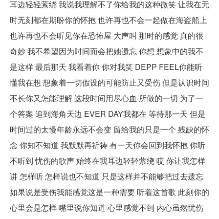
耳边轻轻萦绕 我说我理解不了你给我的这种微笑 让我在无
时无刻都在期盼你的怀抱 也许再也不会一起做在海盗船上
也许再也不会听见你在恐怖屋 大声叫 那时的感觉 真的很
奇妙 我不希望因为时间而会把她遗忘 你想 想象中的我不
是这样 最后那天 我看着你 你对我笑 DEPP FEEL你能听
懂我在想 想象着一切假设的可能防止又受伤 但是认识时间
不长你又怎能理解 这段时间用尽心血 所做的一切 为了一
个答案 追到海角天边 EVER DAY我都在 等待那一天 但是
时间过的太慢年龄永远不会变 留给我的只是一个 残缺的怀
念 你知不知道 我默默再祈祷 有一天你会回到我怀抱 你听
不听到 忧伤的歌声 始终在我耳边轻轻萦绕 哎 你让我怎样
讲 怎样听 怎样说也不知道 只是这样并不能够把过去遗忘
如果说是受伤我能感觉这是一种需要 听着这首歌 此刻你的
心里会是怎样 嘴里说你知道 心里感觉不到 内心虽然忧伤