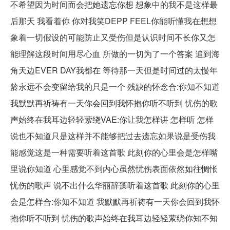
不希望因为时间而会把她遗忘你想 想象中的我不是这样最
后那天 我看着你 你对我笑DEPP FEEL你能听懂我在想想
象着一切假设的可能防止又受伤但是认识时间不长你又怎
能理解这段时间用尽心血 所做的一切为了一个答案 追到海
角天边EVER DAY我都在 等待那一天但是时间过的太慢年
龄永远不会变留给我的只是一个 残缺的怀念合:你知不知道
我默默再祈祷有一天你会回到我怀抱你听不听到 忧伤的歌
声始终在我耳边轻轻萦绕VAE:你让我怎样讲 怎样听 怎样
说也不知道只是这样并不能够把过去遗忘如果说是受伤我
能感觉这是一种需要听着这首歌 此刻你的心里会是怎样嘴
里说你知道 心里感觉不到内心虽然忧伤表面依然如往惆怅
忧伤的歌声 说不出什么华丽辞藻听着这首歌 此刻你的心里
会是怎样合:你知不知道 我默默再祈祷有一天你会回到我怀
抱你听不听到 忧伤的歌声始终在我耳边轻轻萦绕你知不知