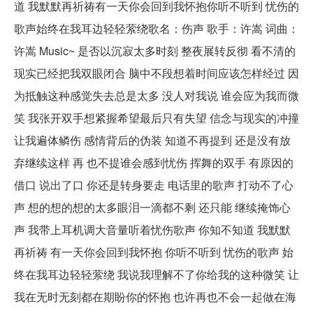
道 我默默再祈祷有一天你会回到我怀抱你听不听到 忧伤的
歌声始终在我耳边轻轻萦绕歌名：伤声 歌手：许嵩 词曲：
许嵩 Music~ 是否以沉寂太多时刻 整夜展转反彻 看不清的
现实已经把我双眼闭合 脑中不段想着时间应该怎样经过 因
为抵触这种感觉失去总是太多 没人对我说 谁会应为我而微
笑 我张开双手想紧握希望最后只有失望 信念与现实的冲撞
让我遍体鳞伤 感情背后的伪装 知道不再提到 还是没有放
弃继续这样 再 也不提谁会感到忧伤 挥舞的双手 有原因的
借口 说出了口 你还是转身要走 电话里的歌声 打动不了心
声 想的想的想的太多眼泪一滴都不剩 还只能 继续掩饰心
声 我带上耳机调大音量听着忧伤歌声 你知不知道 我默默
再祈祷 有一天你会回到我怀抱 你听不听到 忧伤的歌声 始
终在我耳边轻轻萦绕 我说我理解不了你给我的这种微笑 让
我在无时无刻都在期盼你的怀抱 也许再也不会一起做在海