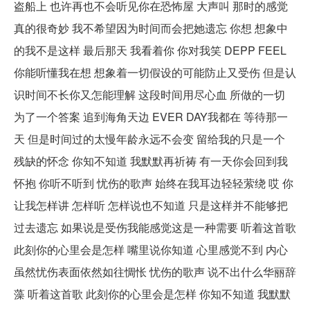
盗船上 也许再也不会听见你在恐怖屋 大声叫 那时的感觉
真的很奇妙 我不希望因为时间而会把她遗忘 你想 想象中
的我不是这样 最后那天 我看着你 你对我笑 DEPP FEEL
你能听懂我在想 想象着一切假设的可能防止又受伤 但是认
识时间不长你又怎能理解 这段时间用尽心血 所做的一切
为了一个答案 追到海角天边 EVER DAY我都在 等待那一
天 但是时间过的太慢年龄永远不会变 留给我的只是一个
残缺的怀念 你知不知道 我默默再祈祷 有一天你会回到我
怀抱 你听不听到 忧伤的歌声 始终在我耳边轻轻萦绕 哎 你
让我怎样讲 怎样听 怎样说也不知道 只是这样并不能够把
过去遗忘 如果说是受伤我能感觉这是一种需要 听着这首歌
此刻你的心里会是怎样 嘴里说你知道 心里感觉不到 内心
虽然忧伤表面依然如往惆怅 忧伤的歌声 说不出什么华丽辞
藻 听着这首歌 此刻你的心里会是怎样 你知不知道 我默默