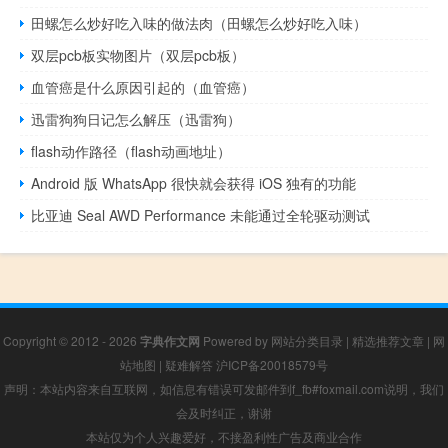
田螺怎么炒好吃入味的做法肉（田螺怎么炒好吃入味）
双层pcb板实物图片（双层pcb板）
血管癌是什么原因引起的（血管癌）
迅雷狗狗日记怎么解压（迅雷狗）
flash动作路径（flash动画地址）
Android 版 WhatsApp 很快就会获得 iOS 独有的功能
比亚迪 Seal AWD Performance 未能通过全轮驱动测试
Copyright © 2012 - 2026
字典作文网
Powered by
网站分类目录
|
精选推荐文章
|
网
站地图
|
疑难解答
沪ICP备20018579号
声明：本站内容来自互联网，如信息有错误可发邮件到f_fb#foxmail.com说明，我们
会及时纠正，谢谢
本站仅为个人兴趣爱好，不接盈利性广告及商业合作