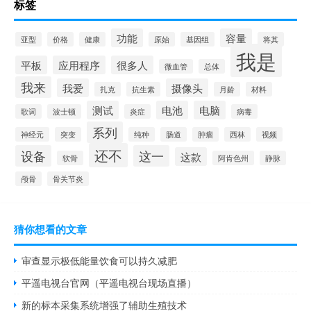
标签
功能
容量
亚型
价格
健康
原始
基因组
将其
我是
平板
应用程序
很多人
微血管
总体
我来
我爱
摄像头
扎克
抗生素
月龄
材料
测试
电池
电脑
歌词
波士顿
炎症
病毒
系列
神经元
突变
纯种
肠道
肿瘤
西林
视频
还不
设备
这一
这款
软骨
阿肯色州
静脉
颅骨
骨关节炎
猜你想看的文章
审查显示极低能量饮食可以持久减肥
平遥电视台官网（平遥电视台现场直播）
新的标本采集系统增强了辅助生殖技术