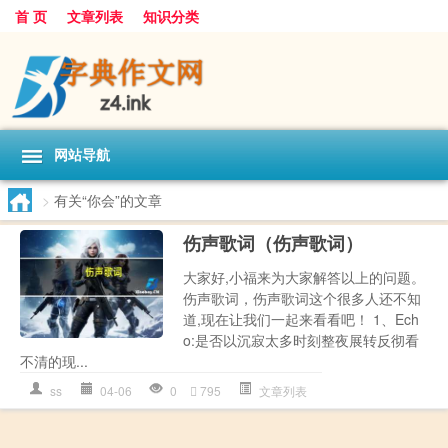
首 页
文章列表
知识分类
网站导航
>
有关“你会”的文章
伤声歌词（伤声歌词）
大家好,小福来为大家解答以上的问题。
伤声歌词，伤声歌词这个很多人还不知
道,现在让我们一起来看看吧！ 1、Ech
o:是否以沉寂太多时刻整夜展转反彻看
不清的现...
ss
04-06
0
795
文章列表