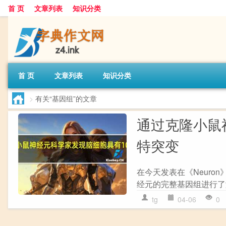
首 页
文章列表
知识分类
首 页
文章列表
知识分类
>
有关“基因组”的文章
通过克隆小鼠神
特突变
在今天发表在《Neuro
经元的完整基因组进行了
tg
04-06
0