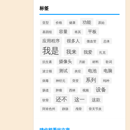
标签
功能
亚型
价格
健康
原始
容量
平板
基因组
将其
应用程序
很多人
微血管
总体
我是
我来
我爱
扎克
摄像头
抗生素
月龄
材料
歌词
测试
电池
电脑
波士顿
炎症
系列
病毒
神经元
突变
纯种
设备
肠道
肿瘤
西林
视频
还不
这一
这款
软骨
阿肯色州
静脉
颅骨
骨关节炎
猜你想看的文章