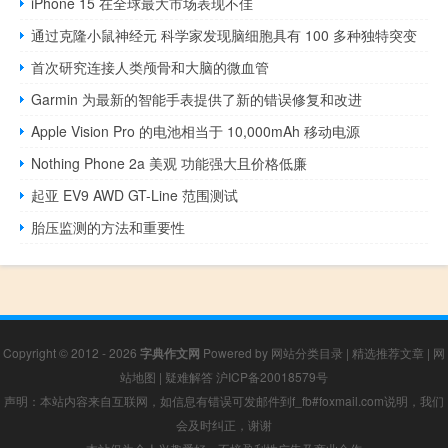
iPhone 15 在全球最大市场表现不佳
通过克隆小鼠神经元 科学家发现脑细胞具有 100 多种独特突变
首次研究连接人类颅骨和大脑的微血管
Garmin 为最新的智能手表提供了新的错误修复和改进
Apple Vision Pro 的电池相当于 10,000mAh 移动电源
Nothing Phone 2a 美观 功能强大且价格低廉
起亚 EV9 AWD GT-Line 范围测试
胎压监测的方法和重要性
Copyright © 2012 - 2026
字典作文网
Powered by
网站分类目录
|
精选推荐文章
|
网
站地图
|
疑难解答
沪ICP备20018579号
声明：本站内容来自互联网，如信息有错误可发邮件到f_fb#foxmail.com说明，我们
会及时纠正，谢谢