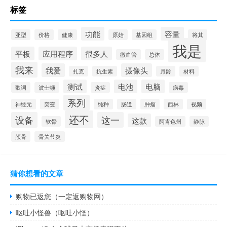
标签
功能
容量
亚型
价格
健康
原始
基因组
将其
我是
平板
应用程序
很多人
微血管
总体
我来
我爱
摄像头
扎克
抗生素
月龄
材料
测试
电池
电脑
歌词
波士顿
炎症
病毒
系列
神经元
突变
纯种
肠道
肿瘤
西林
视频
还不
设备
这一
这款
软骨
阿肯色州
静脉
颅骨
骨关节炎
猜你想看的文章
购物已返您（一定返购物网）
呕吐小怪兽（呕吐小怪）