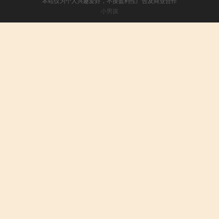
本站仅为个人兴趣爱好，不接盈利性广告及商业合作
小男孩