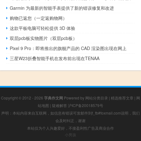
Garmin 为最新的智能手表提供了新的错误修复和改进
购物已返您（一定返购物网）
这款平板电脑可轻松提供 3D 体验
双层pcb板实物图片（双层pcb板）
Pixel 9 Pro：即将推出的旗舰产品的 CAD 渲染图出现在网上
三星W23折叠智能手机在发布前出现在TENAA
Copyright © 2012 - 2026
字典作文网
Powered by
网站分类目录
|
精选推荐文章
|
网
站地图
|
疑难解答
沪ICP备20018579号
声明：本站内容来自互联网，如信息有错误可发邮件到f_fb#foxmail.com说明，我们
会及时纠正，谢谢
本站仅为个人兴趣爱好，不接盈利性广告及商业合作
小男孩