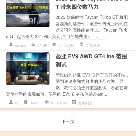
T 带来四位数马力
2025 款保时捷 Taycan Turbo GT 将配
备魏斯阿赫套件，该套件传统上出现在
该公司的高性能铭牌上。 Taycan Turb
o GT 起售价为 231,995 美元(含目的地费用)。 ...
sslake
04-06
0
304
文章列表
起亚 EV9 AWD GT-Line 范围
测试
新推出的起亚 EV9 取得了良好的开端，
受到评论家和尝鲜者的热烈欢迎。显
然，我们必须进行范围测试，看看它与
竞争对手的表现如何。笨重的 EV9 自身条件很差&m...
ry
04-06
0
634
文章列表
下一页