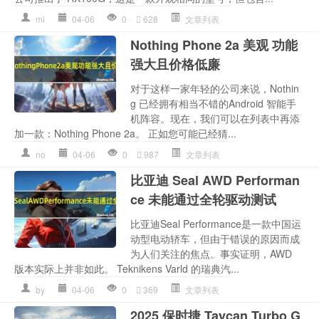
mi
04-06
0
628
文章列表
Nothing Phone 2a 美观 功能
强大且价格低廉
对于这样一家年轻的公司来说，Nothin
g 已经拥有相当不错的Android 智能手
机阵容。现在，我们可以在列表中再添
加一款：Nothing Phone 2a。 正如您可能已经猜...
no
04-06
0
987
文章列表
比亚迪 Seal AWD Performan
ce 未能通过全轮驱动测试
比亚迪Seal Performance是一款中国运
动型电动轿车，但由于错误的原因而成
为人们关注的焦点。事实证明，AWD
版本实际上并非如此。 Teknikens Varld 的瑞典汽...
by
04-06
0
369
文章列表
2025 保时捷 Taycan Turbo G