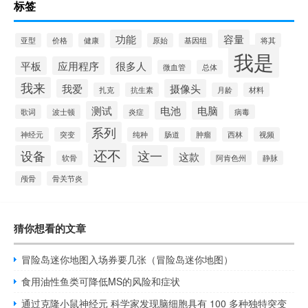
标签
功能
容量
亚型
价格
健康
原始
基因组
将其
我是
平板
应用程序
很多人
微血管
总体
我来
我爱
摄像头
扎克
抗生素
月龄
材料
测试
电池
电脑
歌词
波士顿
炎症
病毒
系列
神经元
突变
纯种
肠道
肿瘤
西林
视频
还不
设备
这一
这款
软骨
阿肯色州
静脉
颅骨
骨关节炎
猜你想看的文章
冒险岛迷你地图入场券要几张（冒险岛迷你地图）
食用油性鱼类可降低MS的风险和症状
通过克隆小鼠神经元 科学家发现脑细胞具有 100 多种独特突变