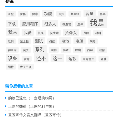
标签
功能
容量
亚型
价格
健康
原始
基因组
将其
我是
平板
应用程序
很多人
微血管
总体
我来
我爱
摄像头
扎克
抗生素
月龄
材料
测试
电池
电脑
歌词
波士顿
炎症
病毒
系列
神经元
突变
纯种
肠道
肿瘤
西林
视频
还不
设备
这一
这款
软骨
阿肯色州
静脉
颅骨
骨关节炎
猜你想看的文章
购物已返您（一定返购物网）
上网的弊处（上网的利与弊）
童区寄传文言文翻译（童区寄传）