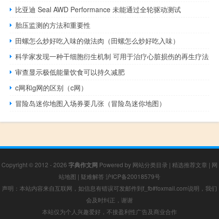
比亚迪 Seal AWD Performance 未能通过全轮驱动测试
胎压监测的方法和重要性
田螺怎么炒好吃入味的做法肉（田螺怎么炒好吃入味）
科学家发现一种干细胞衍生机制 可用于治疗心脏损伤的再生疗法
审查显示极低能量饮食可以持久减肥
c网和g网的区别（c网）
冒险岛迷你地图入场券要几张（冒险岛迷你地图）
Copyright © 2012 - 2026
字典作文网
Powered by
网站分类目录
|
精选推荐文章
|
网
站地图
|
疑难解答
沪ICP备20018579号
声明：本站内容来自互联网，如信息有错误可发邮件到f_fb#foxmail.com说明，我们
会及时纠正，谢谢
本站仅为个人兴趣爱好，不接盈利性广告及商业合作