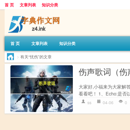
首 页
文章列表
知识分类
首 页
文章列表
知识分类
>
有关“忧伤”的文章
伤声歌词（伤
大家好,小福来为大家解
看看吧！ 1、Echo:是
ss
04-06
0