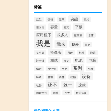
标签
功能
亚型
价格
健康
原始
容量
平板
基因组
将其
应用程序
很多人
微血管
总体
我是
我来
我爱
扎克
摄像头
抗生素
月龄
材料
歌词
测试
电池
电脑
波士顿
炎症
系列
病毒
神经元
突变
纯种
设备
肠道
肿瘤
西林
视频
还不
这一
这款
软骨
阿肯色州
静脉
颅骨
骨关节炎
猜你想看的文章