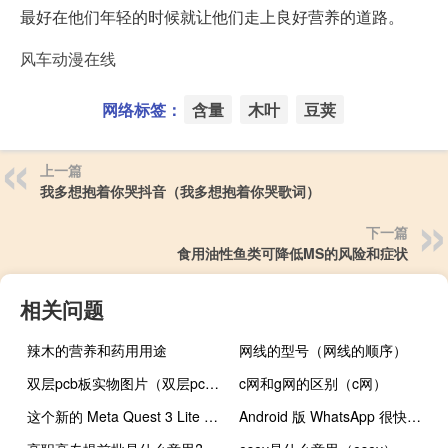
最好在他们年轻的时候就让他们走上良好营养的道路。
风车动漫在线
网络标签：
含量
木叶
豆荚
上一篇
我多想抱着你哭抖音（我多想抱着你哭歌词）
下一篇
食用油性鱼类可降低MS的风险和症状
相关问题
辣木的营养和药用用途
网线的型号（网线的顺序）
双层pcb板实物图片（双层pcb板）
c网和g网的区别（c网）
这个新的 Meta Quest 3 Lite 泄露看起来很疯狂
Android 版 WhatsApp 很快就会获得 iOS 独有的功能