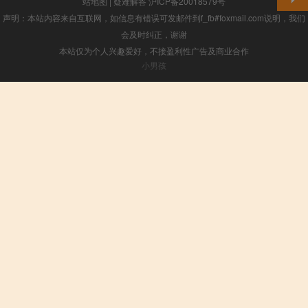
站地图
|
疑难解答
沪ICP备20018579号
声明：本站内容来自互联网，如信息有错误可发邮件到f_fb#foxmail.com说明，我们
会及时纠正，谢谢
本站仅为个人兴趣爱好，不接盈利性广告及商业合作
小男孩