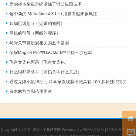
新的标本采集系统增强了辅助生殖技术
这个新的 Meta Quest 3 Lite 泄露看起来很疯狂
购物已返您（一定返购物网）
网线的型号（网线的顺序）
与骨关节炎进展相关的五个基因
荣耀Magic6 Pro在DxOMark中夺得三项冠军
飞燕女染色彩果（飞燕女染色）
什么叫师奶杀手（师奶杀手什么意思）
通过克隆小鼠神经元 科学家发现脑细胞具有 100 多种独特突变
辣木的营养和药用用途
Copyright © 2012 - 2026
字典作文网
Powered by
网站分类目录
|
精选推荐文章
|
网