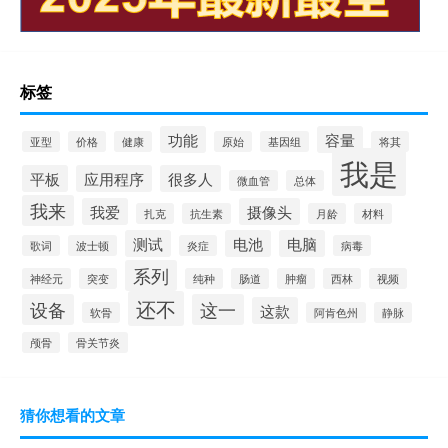
标签
功能
容量
亚型
价格
健康
原始
基因组
将其
我是
平板
应用程序
很多人
微血管
总体
我来
我爱
摄像头
扎克
抗生素
月龄
材料
测试
电池
电脑
歌词
波士顿
炎症
病毒
系列
神经元
突变
纯种
肠道
肿瘤
西林
视频
还不
设备
这一
这款
软骨
阿肯色州
静脉
颅骨
骨关节炎
猜你想看的文章