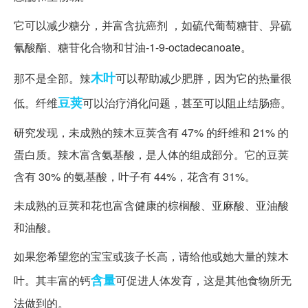
它可以减少糖分，并富含抗癌剂 ，如硫代葡萄糖苷、异硫
氰酸酯、糖苷化合物和甘油-1-9-octadecanoate。
木叶
那不是全部。辣
可以帮助减少肥胖，因为它的热量很
豆荚
低。纤维
可以治疗消化问题，甚至可以阻止结肠癌。
研究发现，未成熟的辣木豆荚含有 47% 的纤维和 21% 的
蛋白质。辣木富含氨基酸，是人体的组成部分。它的豆荚
含有 30% 的氨基酸，叶子有 44%，花含有 31%。
未成熟的豆荚和花也富含健康的棕榈酸、亚麻酸、亚油酸
和油酸。
如果您希望您的宝宝或孩子长高，请给他或她大量的辣木
含量
叶。其丰富的钙
可促进人体发育，这是其他食物所无
法做到的。