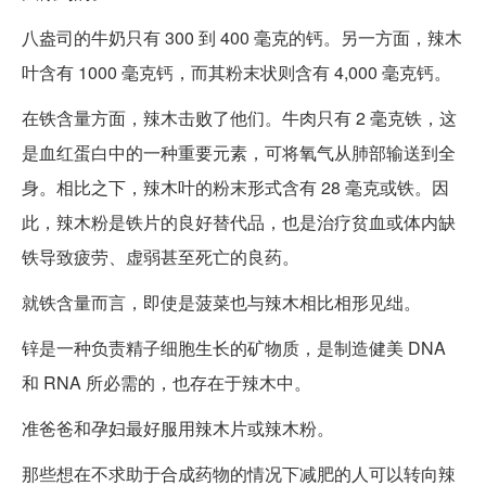
八盎司的牛奶只有 300 到 400 毫克的钙。另一方面，辣木
叶含有 1000 毫克钙，而其粉末状则含有 4,000 毫克钙。
在铁含量方面，辣木击败了他们。牛肉只有 2 毫克铁，这
是血红蛋白中的一种重要元素，可将氧气从肺部输送到全
身。相比之下，辣木叶的粉末形式含有 28 毫克或铁。因
此，辣木粉是铁片的良好替代品，也是治疗贫血或体内缺
铁导致疲劳、虚弱甚至死亡的良药。
就铁含量而言，即使是菠菜也与辣木相比相形见绌。
锌是一种负责精子细胞生长的矿物质，是制造健美 DNA
和 RNA 所必需的，也存在于辣木中。
准爸爸和孕妇最好服用辣木片或辣木粉。
那些想在不求助于合成药物的情况下减肥的人可以转向辣