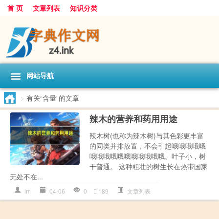
首 页
文章列表
知识分类
网站导航
>
有关“含量”的文章
辣木的营养和药用用途
辣木树(也称为辣木树)与其色彩更丰富
的同类并排放置，不会引起哦哦哦哦哦
哦哦哦哦哦哦哦哦哦哦哦。叶子小，树
干普通。 这种粗壮的树生长在热带国家
无处不在...
lm
04-06
0
189
文章列表