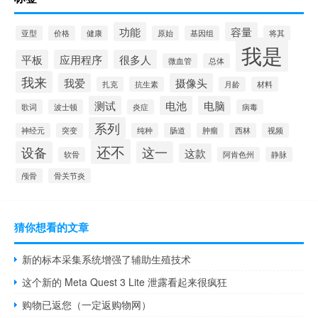
功能
容量
亚型
价格
健康
原始
基因组
将其
我是
平板
应用程序
很多人
微血管
总体
我来
我爱
摄像头
扎克
抗生素
月龄
材料
测试
电池
电脑
歌词
波士顿
炎症
病毒
系列
神经元
突变
纯种
肠道
肿瘤
西林
视频
还不
设备
这一
这款
软骨
阿肯色州
静脉
颅骨
骨关节炎
猜你想看的文章
新的标本采集系统增强了辅助生殖技术
这个新的 Meta Quest 3 Lite 泄露看起来很疯狂
购物已返您（一定返购物网）