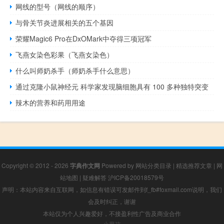
网线的型号（网线的顺序）
与骨关节炎进展相关的五个基因
荣耀Magic6 Pro在DxOMark中夺得三项冠军
飞燕女染色彩果（飞燕女染色）
什么叫师奶杀手（师奶杀手什么意思）
通过克隆小鼠神经元 科学家发现脑细胞具有 100 多种独特突变
辣木的营养和药用用途
Copyright © 2012 - 2026
字典作文网
Powered by
网站分类目录
|
精选推荐文章
|
网
站地图
|
疑难解答
沪ICP备20018579号
声明：本站内容来自互联网，如信息有错误可发邮件到f_fb#foxmail.com说明，我们
会及时纠正，谢谢
本站仅为个人兴趣爱好，不接盈利性广告及商业合作
小男孩