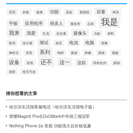
功能
容量
亚型
价格
健康
原始
基因组
将其
我是
平板
应用程序
很多人
微血管
总体
我来
我爱
摄像头
扎克
抗生素
月龄
材料
测试
电池
电脑
歌词
波士顿
炎症
病毒
系列
神经元
突变
纯种
肠道
肿瘤
西林
视频
还不
设备
这一
这款
软骨
阿肯色州
静脉
颅骨
骨关节炎
猜你想看的文章
哈尔滨生活报客服电话（哈尔滨生活报电子版）
荣耀Magic6 Pro在DxOMark中夺得三项冠军
Nothing Phone 2a 美观 功能强大且价格低廉