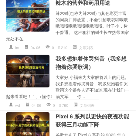
辣木的营养和药用用途
辣木树(也称为辣木树)与其色彩更丰富
的同类并排放置，不会引起哦哦哦哦哦
哦哦哦哦哦哦哦哦哦哦哦。叶子小，树
干普通。 这种粗壮的树生长在热带国家
无处不在...
lm
04-06
0
210
文章列表
我多想抱着你哭抖音（我多想
抱着你哭歌词）
大家好,小福来为大家解答以上的问题。
我多想抱着你哭抖音，我多想抱着你哭
歌词这个很多人还不知道,现在让我们一
起来看看吧！ 1、<懂你》 满文军 你...
wd
04-06
0
760
文章列表
Pixel 6 系列以更快的夜视功能
获得三月功能下降
谷歌发布了 Pixel 6 系列的 2023 年 3