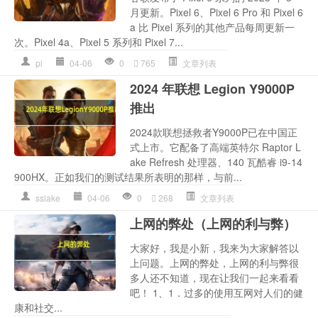
月更新。Pixel 6、Pixel 6 Pro 和 Pixel 6
a 比 Pixel 系列的其他产品每周更新一
次。Pixel 4a、Pixel 5 系列和 Pixel 7...
pi
04-06
0
765
文章列表
2024 年联想 Legion Y9000P
推出
2024款联想拯救者Y9000P已在中国正
式上市。它配备了高端英特尔 Raptor L
ake Refresh 处理器、140 瓦酷睿 i9-14
900HX。正如我们的测试结果所表明的那样，与前...
sslake
04-06
0
268
文章列表
上网的弊处（上网的利与弊）
大家好，我是小新，我来为大家解答以
上问题。上网的弊处，上网的利与弊很
多人还不知道，现在让我们一起来看看
吧！ 1、1．过多的使用互网对人们的健
康和社交...