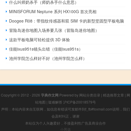
什么叫师奶杀手（师奶杀手什么意思）
MINISFORUM Neptune 系列 HX100G 首次亮相
Doogee R08：带指纹传感器和双 SIM 卡的新型坚固型平板电脑
冒险岛迷你地图入场券要几张（冒险岛迷你地图）
这款平板电脑可轻松提供 3D 体验
佳能ixus951s镜头出错（佳能ixus951s）
池州学院怎么样好不好（池州学院怎么样）
Copyright © 2012 - 2026
字典作文网
Powered by
网站分类目录
|
精选推荐文章
|
网
站地图
|
疑难解答
沪ICP备20018579号
声明：本站内容来自互联网，如信息有错误可发邮件到f_fb#foxmail.com说明，我们
会及时纠正，谢谢
本站仅为个人兴趣爱好，不接盈利性广告及商业合作
小男孩