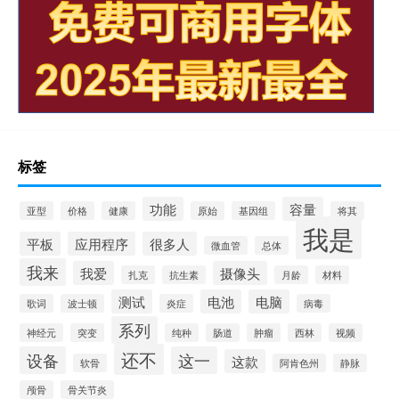
标签
功能
容量
亚型
价格
健康
原始
基因组
将其
我是
平板
应用程序
很多人
微血管
总体
我来
我爱
摄像头
扎克
抗生素
月龄
材料
测试
电池
电脑
歌词
波士顿
炎症
病毒
系列
神经元
突变
纯种
肠道
肿瘤
西林
视频
还不
设备
这一
这款
软骨
阿肯色州
静脉
颅骨
骨关节炎