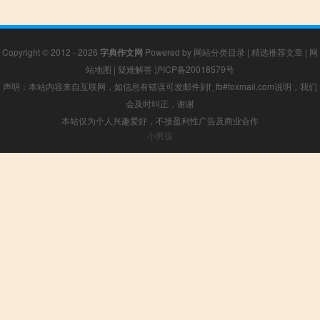
Copyright © 2012 - 2026
字典作文网
Powered by
网站分类目录
|
精选推荐文章
|
网
站地图
|
疑难解答
沪ICP备20018579号
声明：本站内容来自互联网，如信息有错误可发邮件到f_fb#foxmail.com说明，我们
会及时纠正，谢谢
本站仅为个人兴趣爱好，不接盈利性广告及商业合作
小男孩