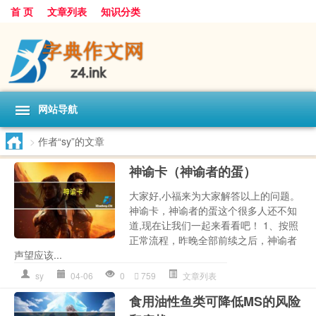
首 页
文章列表
知识分类
网站导航
>
作者“sy”的文章
神谕卡（神谕者的蛋）
大家好,小福来为大家解答以上的问题。
神谕卡，神谕者的蛋这个很多人还不知
道,现在让我们一起来看看吧！ 1、按照
正常流程，昨晚全部前续之后，神谕者
声望应该...
sy
04-06
0
759
文章列表
食用油性鱼类可降低MS的风险