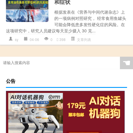
和症状
根据发表在《营养与中间代谢杂志》上
的一项病例对照研究， 经常食用鱼罐头
可能会降低患多发性硬化症的风险。在
这项研究中，研究人员建议每天至少摄入 30 克...
sy
04-06
0
398
文章列表
☚
公告