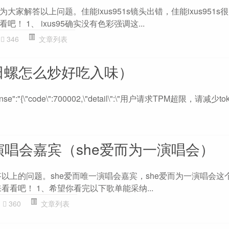
家解答以上问题。佳能ixus951s镜头出错，佳能ixus951s
！ 1、 ixus95确实没有色彩强调这...
346
文章列表
田螺怎么炒好吃入味）
response":"{\"code\":700002,\"detail\":\"用户请求TPM超限，请减
演唱会嘉宾（she爱而为一演唱会）
答以上的问题。she爱而唯一演唱会嘉宾，she爱而为一演唱会这
看看吧！ 1、希望你看完以下歌单能采纳...
360
文章列表