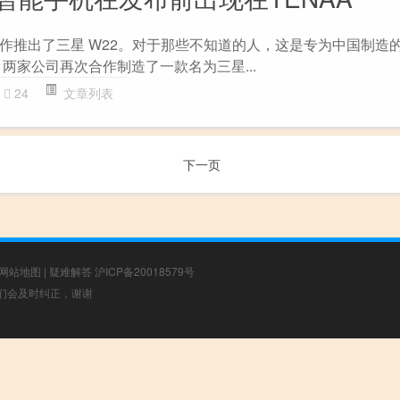
作推出了三星 W22。对于那些不知道的人，这是专为中国制造的
能手机。 两家公司再次合作制造了一款名为三星...
24
文章列表
下一页
网站地图
|
疑难解答
沪ICP备20018579号
，我们会及时纠正，谢谢