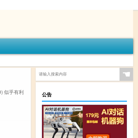
☚
D) 似乎有利
公告