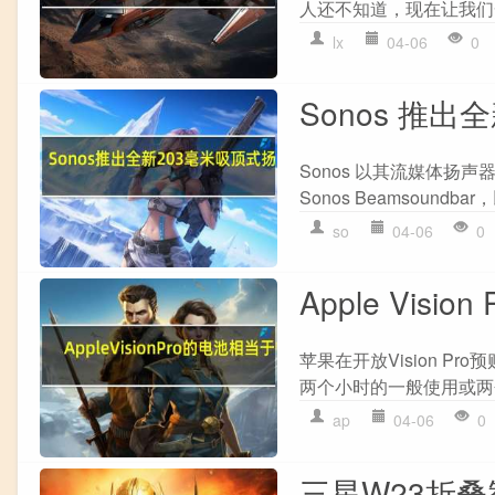
人还不知道，现在让我们一
lx
04-06
0
Sonos 推出
Sonos 以其流媒体扬声
Sonos Beamsoundb
so
04-06
0
Apple Visi
苹果在开放Vision Pr
两个小时的一般使用或两
ap
04-06
0
三星W23折叠