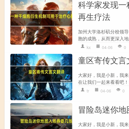
科学家发现一
再生疗法
加州大学洛杉矶分校领导
胞的成熟，从而更深入地
kx
04-06
0
童区寄传文言
大家好，我是小新，我来
在让我们一起来看看吧！ 
tr
04-06
0
冒险岛迷你地
大家好，我是小新，我来