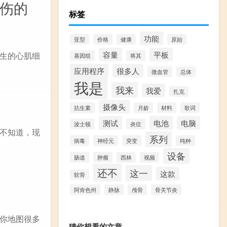
损伤的
标签
功能
亚型
价格
健康
原始
容量
平板
生的心肌细
基因组
将其
应用程序
很多人
微血管
总体
我是
我来
我爱
扎克
摄像头
抗生素
月龄
材料
歌词
测试
电池
电脑
波士顿
炎症
不知道，现
系列
病毒
神经元
突变
纯种
设备
肠道
肿瘤
西林
视频
还不
这一
这款
软骨
阿肯色州
静脉
颅骨
骨关节炎
你地图很多
猜你想看的文章