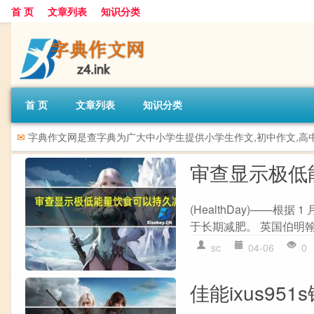
首 页
文章列表
知识分类
首 页
文章列表
知识分类
✉
字典作文网是查字典为广大中小学生提供小学生作文,初中作文,高
审查显示极低
(HealthDay)——根
于长期减肥。 英国伯明翰大学
sc
04-06
0
佳能ixus951