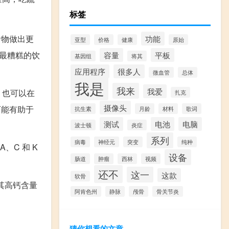
标签
的食物做出更
功能
亚型
价格
健康
原始
种最糟糕的饮
容量
平板
基因组
将其
应用程序
很多人
微血管
总体
我是
我来
我爱
，也可以在
扎克
摄像头
可能有助于
抗生素
月龄
材料
歌词
测试
电池
电脑
波士顿
炎症
系列
病毒
神经元
突变
纯种
、C 和 K
设备
肠道
肿瘤
西林
视频
还不
这一
这款
软骨
其高钙含量
阿肯色州
静脉
颅骨
骨关节炎
猜你想看的文章