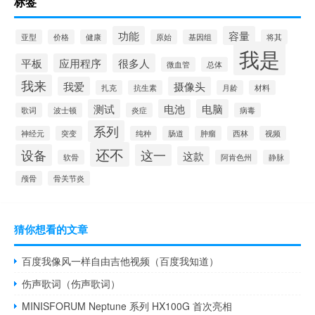
标签
功能
容量
亚型
价格
健康
原始
基因组
将其
我是
平板
应用程序
很多人
微血管
总体
我来
我爱
摄像头
扎克
抗生素
月龄
材料
测试
电池
电脑
歌词
波士顿
炎症
病毒
系列
神经元
突变
纯种
肠道
肿瘤
西林
视频
还不
设备
这一
这款
软骨
阿肯色州
静脉
颅骨
骨关节炎
猜你想看的文章
百度我像风一样自由吉他视频（百度我知道）
伤声歌词（伤声歌词）
MINISFORUM Neptune 系列 HX100G 首次亮相