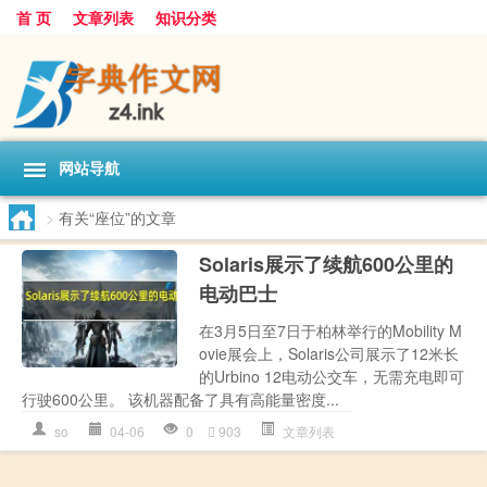
首 页
文章列表
知识分类
网站导航
>
有关“座位”的文章
Solaris展示了续航600公里的
电动巴士
在3月5日至7日于柏林举行的Mobility M
ovie展会上，Solaris公司展示了12米长
的Urbino 12电动公交车，无需充电即可
行驶600公里。 该机器配备了具有高能量密度...
so
04-06
0
903
文章列表