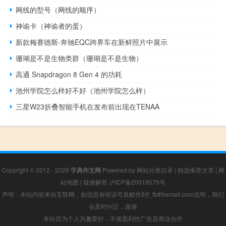
网线的型号（网线的顺序）
神谕卡（神谕者的蛋）
新款梅赛德斯-奔驰EQC跨界车在新鲜照片中展示
珊瑚是不是生物类群（珊瑚是不是生物）
高通 Snapdragon 8 Gen 4 的功耗
池州学院怎么样好不好（池州学院怎么样）
三星W23折叠智能手机在发布前出现在TENAA
Copyright © 2012 - 2026
字典作文网
Powered by
网站分类目录
|
精选推荐文章
|
网
站地图
|
疑难解答
沪ICP备20018579号
声明：本站内容来自互联网，如信息有错误可发邮件到f_fb#foxmail.com说明，我们
会及时纠正，谢谢
本站仅为个人兴趣爱好，不接盈利性广告及商业合作