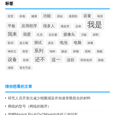
标签
功能
容量
亚型
价格
健康
原始
基因组
将其
我是
平板
应用程序
很多人
微血管
总体
我来
我爱
摄像头
扎克
抗生素
月龄
材料
测试
电池
电脑
歌词
波士顿
炎症
病毒
系列
神经元
突变
纯种
肠道
肿瘤
西林
视频
还不
设备
这一
这款
软骨
阿肯色州
静脉
颅骨
骨关节炎
猜你想看的文章
研究人员开发出减少细菌感染并加速骨骼愈合的材料
网线的型号（网线的顺序）
荣耀Magic6 Pro在DxOMark中夺得三项冠军