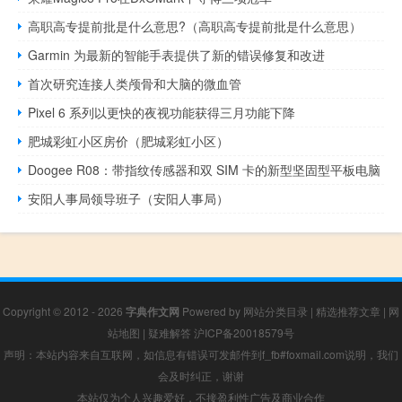
高职高专提前批是什么意思?（高职高专提前批是什么意思）
Garmin 为最新的智能手表提供了新的错误修复和改进
首次研究连接人类颅骨和大脑的微血管
Pixel 6 系列以更快的夜视功能获得三月功能下降
肥城彩虹小区房价（肥城彩虹小区）
Doogee R08：带指纹传感器和双 SIM 卡的新型坚固型平板电脑
安阳人事局领导班子（安阳人事局）
Copyright © 2012 - 2026
字典作文网
Powered by
网站分类目录
|
精选推荐文章
|
网
站地图
|
疑难解答
沪ICP备20018579号
声明：本站内容来自互联网，如信息有错误可发邮件到f_fb#foxmail.com说明，我们
会及时纠正，谢谢
本站仅为个人兴趣爱好，不接盈利性广告及商业合作