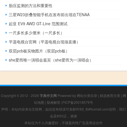
胎压监测的方法和重要性
三星W23折叠智能手机在发布前出现在TENAA
起亚 EV9 AWD GT-Line 范围测试
一尺多长多少厘米（一尺多长）
平遥电视台官网（平遥电视台现场直播）
双层pcb板实物图片（双层pcb板）
she爱而唯一演唱会嘉宾（she爱而为一演唱会）
Copyright © 2012 - 2026
字典作文网
Powered by
网站分类目录
|
精选推荐文章
|
网
站地图
|
疑难解答
沪ICP备20018579号
声明：本站内容来自互联网，如信息有错误可发邮件到f_fb#foxmail.com说明，我们
会及时纠正，谢谢
本站仅为个人兴趣爱好，不接盈利性广告及商业合作