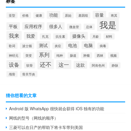
标签
功能
容量
亚型
价格
健康
原始
基因组
将其
我是
平板
应用程序
很多人
微血管
总体
我来
我爱
摄像头
扎克
抗生素
月龄
材料
测试
电池
电脑
歌词
波士顿
炎症
病毒
系列
神经元
突变
纯种
肠道
肿瘤
西林
视频
还不
设备
这一
这款
软骨
阿肯色州
静脉
颅骨
骨关节炎
猜你想看的文章
Android 版 WhatsApp 很快就会获得 iOS 独有的功能
网线的型号（网线的顺序）
三菱可以在日产的帮助下将卡车带到美国