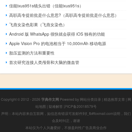
佳能ixus951s镜头出错（佳能ixus951s）
高职高专提前批是什么意思?（高职高专提前批是什么意思）
飞燕女染色彩果（飞燕女染色）
Android 版 WhatsApp 很快就会获得 iOS 独有的功能
Apple Vision Pro 的电池相当于 10,000mAh 移动电源
胎压监测的方法和重要性
首次研究连接人类颅骨和大脑的微血管
Copyright © 2012 - 2026
字典作文网
Powered by
网站分类目录
|
精选推荐文章
|
网
站地图
|
疑难解答
沪ICP备20018579号
声明：本站内容来自互联网，如信息有错误可发邮件到f_fb#foxmail.com说明，我们
会及时纠正，谢谢
本站仅为个人兴趣爱好，不接盈利性广告及商业合作