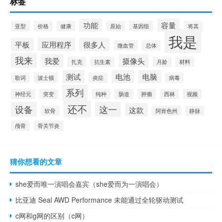
标签
功能
容量
亚型
价格
健康
原始
基因组
将其
我是
平板
应用程序
很多人
微血管
总体
我来
我爱
摄像头
扎克
抗生素
月龄
材料
测试
电池
电脑
歌词
波士顿
炎症
病毒
系列
神经元
突变
纯种
肠道
肿瘤
西林
视频
还不
设备
这一
这款
软骨
阿肯色州
静脉
颅骨
骨关节炎
猜你想看的文章
she爱而唯一演唱会嘉宾（she爱而为一演唱会）
比亚迪 Seal AWD Performance 未能通过全轮驱动测试
c网和g网的区别（c网）