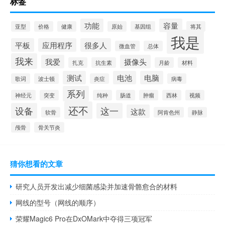
标签
功能
容量
亚型
价格
健康
原始
基因组
将其
我是
平板
应用程序
很多人
微血管
总体
我来
我爱
摄像头
扎克
抗生素
月龄
材料
测试
电池
电脑
歌词
波士顿
炎症
病毒
系列
神经元
突变
纯种
肠道
肿瘤
西林
视频
还不
设备
这一
这款
软骨
阿肯色州
静脉
颅骨
骨关节炎
猜你想看的文章
研究人员开发出减少细菌感染并加速骨骼愈合的材料
网线的型号（网线的顺序）
荣耀Magic6 Pro在DxOMark中夺得三项冠军