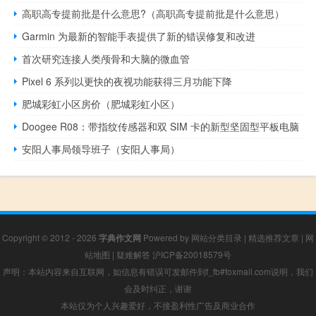
高职高专提前批是什么意思?（高职高专提前批是什么意思）
Garmin 为最新的智能手表提供了新的错误修复和改进
首次研究连接人类颅骨和大脑的微血管
Pixel 6 系列以更快的夜视功能获得三月功能下降
肥城彩虹小区房价（肥城彩虹小区）
Doogee R08：带指纹传感器和双 SIM 卡的新型坚固型平板电脑
安阳人事局领导班子（安阳人事局）
Copyright © 2012 - 2026
字典作文网
Powered by
网站分类目录
|
精选推荐文章
|
网
站地图
|
疑难解答
沪ICP备20018579号
声明：本站内容来自互联网，如信息有错误可发邮件到f_fb#foxmail.com说明，我们
会及时纠正，谢谢
本站仅为个人兴趣爱好，不接盈利性广告及商业合作