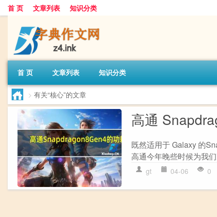
首 页
文章列表
知识分类
首 页
文章列表
知识分类
>
有关“核心”的文章
高通 Snapdra
既然适用于 Galaxy 的Sn
高通今年晚些时候为我们准备的产
gt
04-06
0