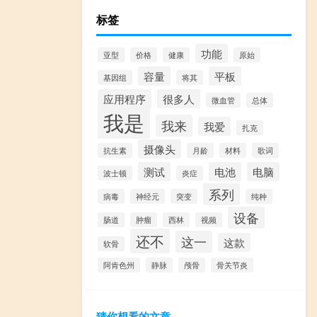
标签
功能
亚型
价格
健康
原始
容量
平板
基因组
将其
应用程序
很多人
微血管
总体
我是
我来
我爱
扎克
摄像头
抗生素
月龄
材料
歌词
测试
电池
电脑
波士顿
炎症
系列
病毒
神经元
突变
纯种
设备
肠道
肿瘤
西林
视频
还不
这一
这款
软骨
阿肯色州
静脉
颅骨
骨关节炎
猜你想看的文章