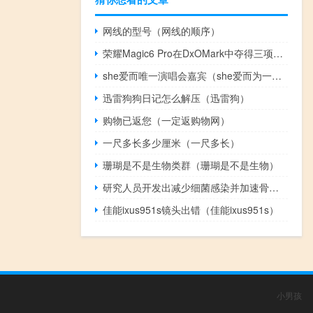
网线的型号（网线的顺序）
荣耀Magic6 Pro在DxOMark中夺得三项冠军
she爱而唯一演唱会嘉宾（she爱而为一演唱会）
迅雷狗狗日记怎么解压（迅雷狗）
购物已返您（一定返购物网）
一尺多长多少厘米（一尺多长）
珊瑚是不是生物类群（珊瑚是不是生物）
研究人员开发出减少细菌感染并加速骨骼愈合的材料
佳能ixus951s镜头出错（佳能ixus951s）
小男孩