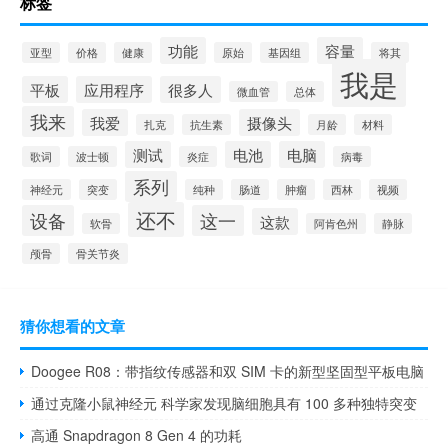
标签
功能
容量
亚型
价格
健康
原始
基因组
将其
我是
平板
应用程序
很多人
微血管
总体
我来
我爱
摄像头
扎克
抗生素
月龄
材料
测试
电池
电脑
歌词
波士顿
炎症
病毒
系列
神经元
突变
纯种
肠道
肿瘤
西林
视频
还不
设备
这一
这款
软骨
阿肯色州
静脉
颅骨
骨关节炎
猜你想看的文章
Doogee R08：带指纹传感器和双 SIM 卡的新型坚固型平板电脑
通过克隆小鼠神经元 科学家发现脑细胞具有 100 多种独特突变
高通 Snapdragon 8 Gen 4 的功耗