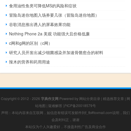
食用油性鱼类可降低MS的风险和症状
冒险岛迷你地图入场券要几张（冒险岛迷你地图）
谷歌消息推出诱人的屏幕效果功能
Nothing Phone 2a 美观 功能强大且价格低廉
c网和g网的区别（c网）
研究人员开发出减少细菌感染并加速骨骼愈合的材料
辣木的营养和药用用途
Copyright © 2012 - 2026
字典作文网
Powered by
网站分类目录
|
精选推荐文章
|
网
站地图
|
疑难解答
沪ICP备20018579号
声明：本站内容来自互联网，如信息有错误可发邮件到f_fb#foxmail.com说明，我们
会及时纠正，谢谢
本站仅为个人兴趣爱好，不接盈利性广告及商业合作