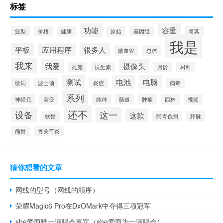
标签
功能
容量
亚型
价格
健康
原始
基因组
将其
我是
平板
应用程序
很多人
微血管
总体
我来
我爱
摄像头
扎克
抗生素
月龄
材料
测试
电池
电脑
歌词
波士顿
炎症
病毒
系列
神经元
突变
纯种
肠道
肿瘤
西林
视频
还不
设备
这一
这款
软骨
阿肯色州
静脉
颅骨
骨关节炎
猜你想看的文章
网线的型号（网线的顺序）
荣耀Magic6 Pro在DxOMark中夺得三项冠军
she爱而唯一演唱会嘉宾（she爱而为一演唱会）