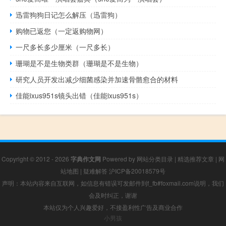
迅雷狗狗日记怎么解压（迅雷狗）
购物已返您（一定返购物网）
一尺多长多少厘米（一尺多长）
珊瑚是不是生物类群（珊瑚是不是生物）
研究人员开发出减少细菌感染并加速骨骼愈合的材料
佳能ixus951s镜头出错（佳能ixus951s）
Copyright © 2012 - 2026
字典作文网
Powered by
网站分类目录
|
精选推荐文章
|
网
站地图
|
疑难解答
沪ICP备20018579号
声明：本站内容来自互联网，如信息有错误可发邮件到f_fb#foxmail.com说明，我们
会及时纠正，谢谢
本站仅为个人兴趣爱好，不接盈利性广告及商业合作
小男孩