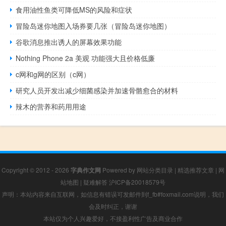
食用油性鱼类可降低MS的风险和症状
冒险岛迷你地图入场券要几张（冒险岛迷你地图）
谷歌消息推出诱人的屏幕效果功能
Nothing Phone 2a 美观 功能强大且价格低廉
c网和g网的区别（c网）
研究人员开发出减少细菌感染并加速骨骼愈合的材料
辣木的营养和药用用途
Copyright © 2012 - 2026
字典作文网
Powered by
网站分类目录
|
精选推荐文章
|
网
站地图
|
疑难解答
沪ICP备20018579号
声明：本站内容来自互联网，如信息有错误可发邮件到f_fb#foxmail.com说明，我们
会及时纠正，谢谢
本站仅为个人兴趣爱好，不接盈利性广告及商业合作