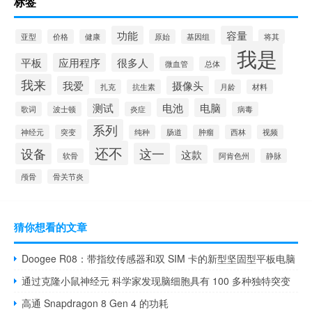
标签
功能
容量
亚型
价格
健康
原始
基因组
将其
我是
平板
应用程序
很多人
微血管
总体
我来
我爱
摄像头
扎克
抗生素
月龄
材料
测试
电池
电脑
歌词
波士顿
炎症
病毒
系列
神经元
突变
纯种
肠道
肿瘤
西林
视频
还不
设备
这一
这款
软骨
阿肯色州
静脉
颅骨
骨关节炎
猜你想看的文章
Doogee R08：带指纹传感器和双 SIM 卡的新型坚固型平板电脑
通过克隆小鼠神经元 科学家发现脑细胞具有 100 多种独特突变
高通 Snapdragon 8 Gen 4 的功耗