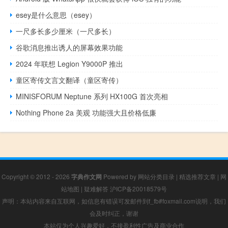
esey是什么意思（esey）
一尺多长多少厘米（一尺多长）
谷歌消息推出诱人的屏幕效果功能
2024 年联想 Legion Y9000P 推出
童区寄传文言文翻译（童区寄传）
MINISFORUM Neptune 系列 HX100G 首次亮相
Nothing Phone 2a 美观 功能强大且价格低廉
Copyright © 2012 - 2026
字典作文网
Powered by
网站分类目录
|
精选推荐文章
|
网
站地图
|
疑难解答
沪ICP备20018579号
声明：本站内容来自互联网，如信息有错误可发邮件到f_fb#foxmail.com说明，我们
会及时纠正，谢谢
本站仅为个人兴趣爱好，不接盈利性广告及商业合作