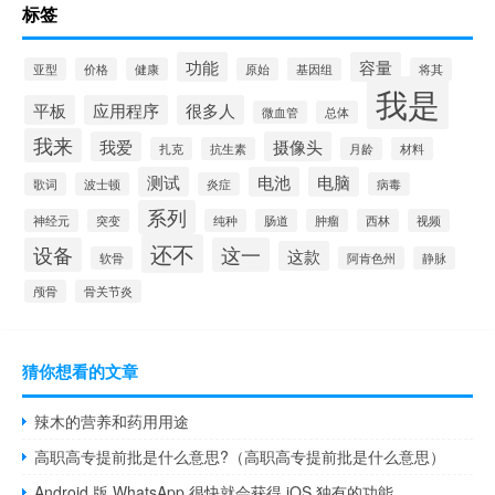
标签
功能
容量
亚型
价格
健康
原始
基因组
将其
我是
平板
应用程序
很多人
微血管
总体
我来
我爱
摄像头
扎克
抗生素
月龄
材料
测试
电池
电脑
歌词
波士顿
炎症
病毒
系列
神经元
突变
纯种
肠道
肿瘤
西林
视频
还不
设备
这一
这款
软骨
阿肯色州
静脉
颅骨
骨关节炎
猜你想看的文章
辣木的营养和药用用途
高职高专提前批是什么意思?（高职高专提前批是什么意思）
Android 版 WhatsApp 很快就会获得 iOS 独有的功能