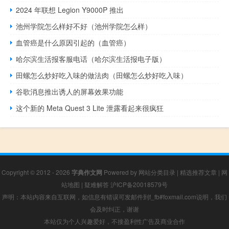
2024 年联想 Legion Y9000P 推出
池州学院怎么样好不好（池州学院怎么样）
血管癌是什么原因引起的（血管癌）
哈尔滨生活报客服电话（哈尔滨生活报电子版）
田螺怎么炒好吃入味的做法肉（田螺怎么炒好吃入味）
谷歌消息推出诱人的屏幕效果功能
这个新的 Meta Quest 3 Lite 泄露看起来很疯狂
Copyright © 2012 - 2026
字典作文网
Powered by
网站分类目录
|
精选推荐文章
|
网
站地图
|
疑难解答
沪ICP备20018579号
声明：本站内容来自互联网，如信息有错误可发邮件到f_fb#foxmail.com说明，我们
会及时纠正，谢谢
本站仅为个人兴趣爱好，不接盈利性广告及商业合作