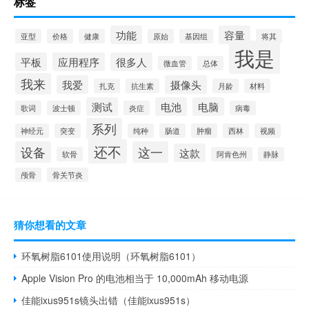
标签
功能
容量
亚型
价格
健康
原始
基因组
将其
我是
平板
应用程序
很多人
微血管
总体
我来
我爱
摄像头
扎克
抗生素
月龄
材料
测试
电池
电脑
歌词
波士顿
炎症
病毒
系列
神经元
突变
纯种
肠道
肿瘤
西林
视频
还不
设备
这一
这款
软骨
阿肯色州
静脉
颅骨
骨关节炎
猜你想看的文章
环氧树脂6101使用说明（环氧树脂6101）
Apple Vision Pro 的电池相当于 10,000mAh 移动电源
佳能ixus951s镜头出错（佳能ixus951s）