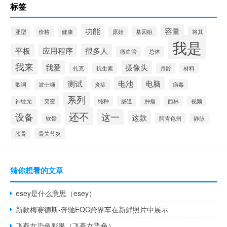
标签
功能
容量
亚型
价格
健康
原始
基因组
将其
我是
平板
应用程序
很多人
微血管
总体
我来
我爱
摄像头
扎克
抗生素
月龄
材料
测试
电池
电脑
歌词
波士顿
炎症
病毒
系列
神经元
突变
纯种
肠道
肿瘤
西林
视频
还不
设备
这一
这款
软骨
阿肯色州
静脉
颅骨
骨关节炎
猜你想看的文章
esey是什么意思（esey）
新款梅赛德斯-奔驰EQC跨界车在新鲜照片中展示
飞燕女染色彩果（飞燕女染色）