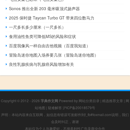
Sonos 推出全新 203 毫米吸顶式扬声器
2025 保时捷 Taycan Turbo GT 带来四位数马力
一尺多长多少厘米（一尺多长）
食用油性鱼类可降低MS的风险和症状
百度我像风一样自由吉他视频（百度我知道）
冒险岛迷你地图入场券要几张（冒险岛迷你地图）
良性乳腺疾病与乳腺癌风险增加有关
Copyright © 2012 - 2026
字典作文网
Powered by
网站分类目录
|
精选推荐文章
|
网
站地图
|
疑难解答
沪ICP备20018579号
声明：本站内容来自互联网，如信息有错误可发邮件到f_fb#foxmail.com说明，我们
会及时纠正，谢谢
本站仅为个人兴趣爱好，不接盈利性广告及商业合作