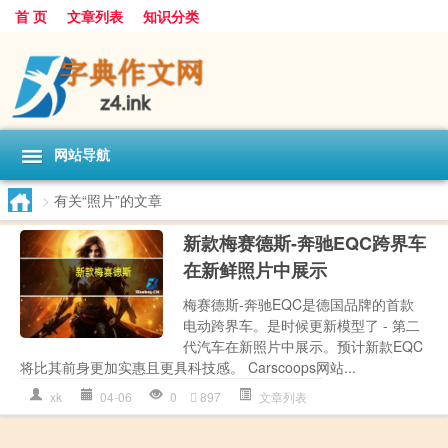
首 页
文章列表
知识分类
网站导航
>
有关“照片”的文章
新款梅赛德斯-奔驰EQC跨界车
在新鲜照片中展示
梅赛德斯-奔驰EQC是德国品牌的首款
电动跨界车。是时候更新模型了 - 第二
代汽车在新照片中展示。预计新款EQC
将比其前身更加实惠且更具科技感。 Carscoops网站...
xk
04-06
0
897
文章列表