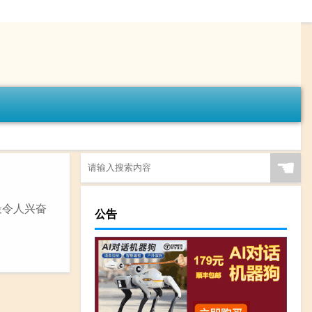
☚
最令人兴奋
公告