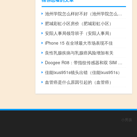
池州学院怎么样好不好（池州学院怎么样）
肥城彩虹小区房价（肥城彩虹小区）
安阳人事局领导班子（安阳人事局）
iPhone 15 在全球最大市场表现不佳
良性乳腺疾病与乳腺癌风险增加有关
Doogee R08：带指纹传感器和双 SIM 卡的新型坚固型平板电脑
佳能ixus951s镜头出错（佳能ixus951s）
血管癌是什么原因引起的（血管癌）
小男孩