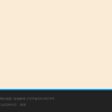
网站地图
|
疑难解答
沪ICP备20018579号
，我们会及时纠正，谢谢