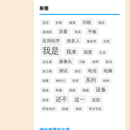
标签
功能
亚型
价格
健康
原始
容量
平板
基因组
将其
应用程序
很多人
微血管
总体
我是
我来
我爱
扎克
摄像头
抗生素
月龄
材料
歌词
测试
电池
电脑
波士顿
炎症
系列
病毒
神经元
突变
纯种
设备
肠道
肿瘤
西林
视频
还不
这一
这款
软骨
阿肯色州
静脉
颅骨
骨关节炎
猜你想看的文章