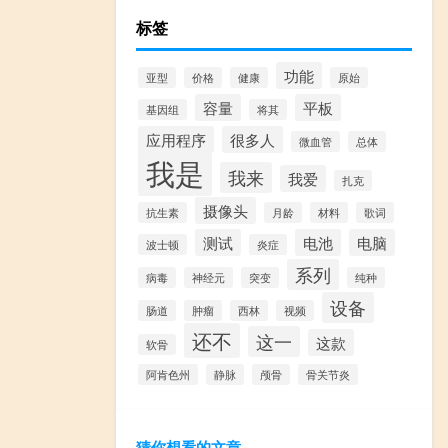
标签
功能
亚型
价格
健康
原始
容量
平板
基因组
将其
应用程序
很多人
微血管
总体
我是
我来
我爱
扎克
摄像头
抗生素
月龄
材料
歌词
测试
电池
电脑
波士顿
炎症
系列
病毒
神经元
突变
纯种
设备
肠道
肿瘤
西林
视频
还不
这一
这款
软骨
阿肯色州
静脉
颅骨
骨关节炎
猜你想看的文章