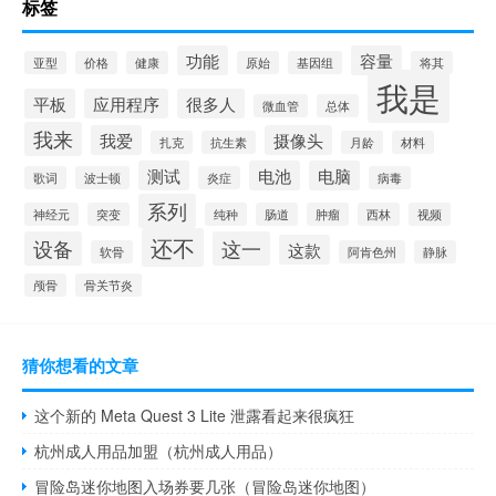
标签
功能
容量
亚型
价格
健康
原始
基因组
将其
我是
平板
应用程序
很多人
微血管
总体
我来
我爱
摄像头
扎克
抗生素
月龄
材料
测试
电池
电脑
歌词
波士顿
炎症
病毒
系列
神经元
突变
纯种
肠道
肿瘤
西林
视频
还不
设备
这一
这款
软骨
阿肯色州
静脉
颅骨
骨关节炎
猜你想看的文章
这个新的 Meta Quest 3 Lite 泄露看起来很疯狂
杭州成人用品加盟（杭州成人用品）
冒险岛迷你地图入场券要几张（冒险岛迷你地图）