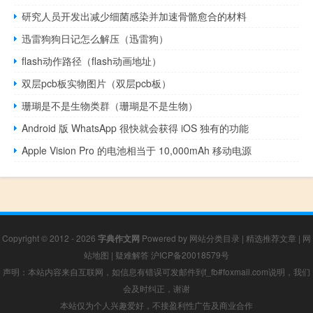
研究人员开发出减少细菌感染并加速骨骼愈合的材料
迅雷狗狗日记怎么解压（迅雷狗）
flash动作路径（flash动画地址）
双层pcb板实物图片（双层pcb板）
珊瑚是不是生物类群（珊瑚是不是生物）
Android 版 WhatsApp 很快就会获得 iOS 独有的功能
Apple Vision Pro 的电池相当于 10,000mAh 移动电源
Copyright © 2012 - 2026
字典作文网
Powered by
网站分类目录
|
精选推荐文章
|
网
站地图
|
疑难解答
沪ICP备20018579号
声明：本站内容来自互联网，如信息有错误可发邮件到f_fb#foxmail.com说明，我们
会及时纠正，谢谢
本站仅为个人兴趣爱好，不接盈利性广告及商业合作