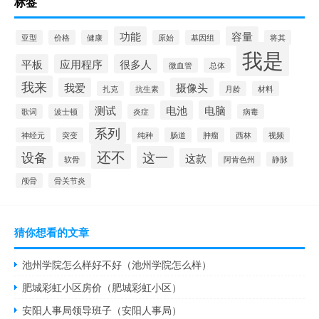
标签
功能
容量
亚型
价格
健康
原始
基因组
将其
我是
平板
应用程序
很多人
微血管
总体
我来
我爱
摄像头
扎克
抗生素
月龄
材料
测试
电池
电脑
歌词
波士顿
炎症
病毒
系列
神经元
突变
纯种
肠道
肿瘤
西林
视频
还不
设备
这一
这款
软骨
阿肯色州
静脉
颅骨
骨关节炎
猜你想看的文章
池州学院怎么样好不好（池州学院怎么样）
肥城彩虹小区房价（肥城彩虹小区）
安阳人事局领导班子（安阳人事局）