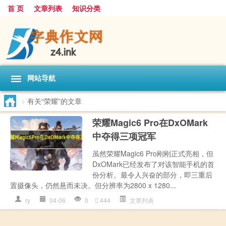
首 页
文章列表
知识分类
网站导航
>
有关“荣耀”的文章
荣耀Magic6 Pro在DxOMark
中夺得三项冠军
虽然荣耀Magic6 Pro刚刚正式亮相，但
DxOMark已经发布了对该智能手机的首
份分析。最令人兴奋的部分，即三重后
置摄像头，仍然悬而未决。但分辨率为2800 x 1280...
ry
04-06
0
444
文章列表