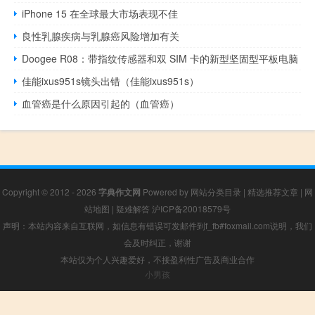
iPhone 15 在全球最大市场表现不佳
良性乳腺疾病与乳腺癌风险增加有关
Doogee R08：带指纹传感器和双 SIM 卡的新型坚固型平板电脑
佳能ixus951s镜头出错（佳能ixus951s）
血管癌是什么原因引起的（血管癌）
Copyright © 2012 - 2026
字典作文网
Powered by
网站分类目录
|
精选推荐文章
|
网
站地图
|
疑难解答
沪ICP备20018579号
声明：本站内容来自互联网，如信息有错误可发邮件到f_fb#foxmail.com说明，我们
会及时纠正，谢谢
本站仅为个人兴趣爱好，不接盈利性广告及商业合作
小男孩