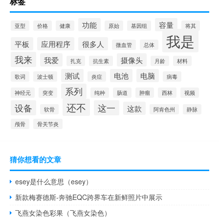
标签
功能
容量
亚型
价格
健康
原始
基因组
将其
我是
平板
应用程序
很多人
微血管
总体
我来
我爱
摄像头
扎克
抗生素
月龄
材料
测试
电池
电脑
歌词
波士顿
炎症
病毒
系列
神经元
突变
纯种
肠道
肿瘤
西林
视频
还不
设备
这一
这款
软骨
阿肯色州
静脉
颅骨
骨关节炎
猜你想看的文章
esey是什么意思（esey）
新款梅赛德斯-奔驰EQC跨界车在新鲜照片中展示
飞燕女染色彩果（飞燕女染色）