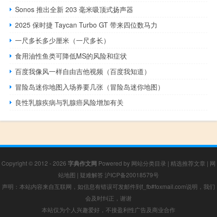
Sonos 推出全新 203 毫米吸顶式扬声器
2025 保时捷 Taycan Turbo GT 带来四位数马力
一尺多长多少厘米（一尺多长）
食用油性鱼类可降低MS的风险和症状
百度我像风一样自由吉他视频（百度我知道）
冒险岛迷你地图入场券要几张（冒险岛迷你地图）
良性乳腺疾病与乳腺癌风险增加有关
Copyright © 2012 - 2026
字典作文网
Powered by
网站分类目录
|
精选推荐文章
|
网
站地图
|
疑难解答
沪ICP备20018579号
声明：本站内容来自互联网，如信息有错误可发邮件到f_fb#foxmail.com说明，我们
会及时纠正，谢谢
本站仅为个人兴趣爱好，不接盈利性广告及商业合作