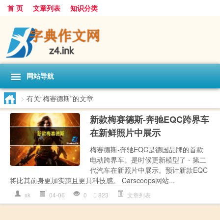
首 页
文章列表
知识分类
网站导航
>
有关“梅赛德斯”的文章
新款梅赛德斯-奔驰EQC跨界车
在新鲜照片中展示
梅赛德斯-奔驰EQC是德国品牌的首款
电动跨界车。是时候更新模型了 - 第二
代汽车在新照片中展示。预计新款EQC
将比其前身更加实惠且更具科技感。 Carscoops网站...
xk
04-06
0
823
文章列表