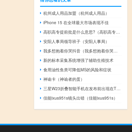
杭州成人用品加盟（杭州成人用品）
iPhone 15 在全球最大市场表现不佳
高职高专提前批是什么意思?（高职高专提前批是什么意思）
安阳人事局领导班子（安阳人事局）
我多想抱着你哭抖音（我多想抱着你哭歌词）
新的标本采集系统增强了辅助生殖技术
食用油性鱼类可降低MS的风险和症状
神谕卡（神谕者的蛋）
三星W23折叠智能手机在发布前出现在TENAA
佳能ixus951s镜头出错（佳能ixus951s）