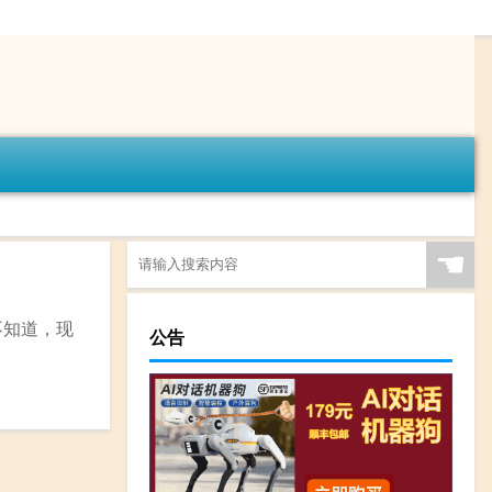
☚
不知道，现
公告