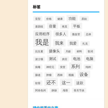
标签
功能
亚型
价格
健康
原始
容量
平板
基因组
将其
应用程序
很多人
微血管
总体
我是
我来
我爱
扎克
摄像头
抗生素
月龄
材料
歌词
测试
电池
电脑
波士顿
炎症
系列
病毒
神经元
突变
纯种
设备
肠道
肿瘤
西林
视频
还不
这一
这款
软骨
阿肯色州
静脉
颅骨
骨关节炎
猜你想看的文章