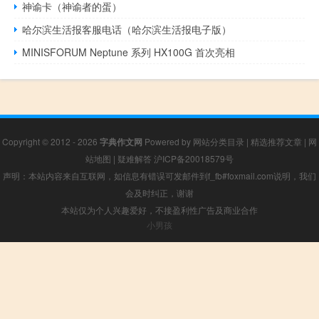
神谕卡（神谕者的蛋）
哈尔滨生活报客服电话（哈尔滨生活报电子版）
MINISFORUM Neptune 系列 HX100G 首次亮相
Copyright © 2012 - 2026
字典作文网
Powered by
网站分类目录
|
精选推荐文章
|
网
站地图
|
疑难解答
沪ICP备20018579号
声明：本站内容来自互联网，如信息有错误可发邮件到f_fb#foxmail.com说明，我们
会及时纠正，谢谢
本站仅为个人兴趣爱好，不接盈利性广告及商业合作
小男孩