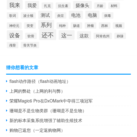
我来
我爱
摄像头
扎克
抗生素
月龄
材料
测试
电池
电脑
歌词
波士顿
炎症
病毒
系列
神经元
突变
纯种
肠道
肿瘤
西林
视频
还不
设备
这一
这款
软骨
阿肯色州
静脉
颅骨
骨关节炎
猜你想看的文章
flash动作路径（flash动画地址）
上网的弊处（上网的利与弊）
荣耀Magic6 Pro在DxOMark中夺得三项冠军
珊瑚是不是生物类群（珊瑚是不是生物）
新的标本采集系统增强了辅助生殖技术
购物已返您（一定返购物网）