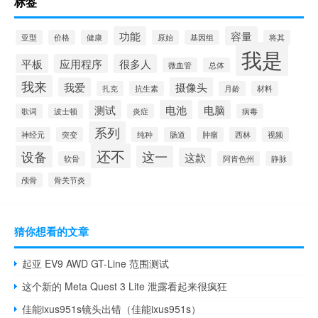
标签
功能
容量
亚型
价格
健康
原始
基因组
将其
我是
平板
应用程序
很多人
微血管
总体
我来
我爱
摄像头
扎克
抗生素
月龄
材料
测试
电池
电脑
歌词
波士顿
炎症
病毒
系列
神经元
突变
纯种
肠道
肿瘤
西林
视频
还不
设备
这一
这款
软骨
阿肯色州
静脉
颅骨
骨关节炎
猜你想看的文章
起亚 EV9 AWD GT-Line 范围测试
这个新的 Meta Quest 3 Lite 泄露看起来很疯狂
佳能ixus951s镜头出错（佳能ixus951s）