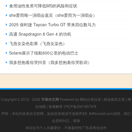
食用油性鱼类可降低MS的风险和症状
she爱而唯一演唱会嘉宾（she爱而为一演唱会）
2025 保时捷 Taycan Turbo GT 带来四位数马力
高通 Snapdragon 8 Gen 4 的功耗
飞燕女染色彩果（飞燕女染色）
Solaris展示了续航600公里的电动巴士
我多想抱着你哭抖音（我多想抱着你哭歌词）
Copyright © 2012 - 2026
字典作文网
Powered by
网站分类目录
|
精选推荐文章
|
网
站地图
|
疑难解答
沪ICP备20018579号
声明：本站内容来自互联网，如信息有错误可发邮件到f_fb#foxmail.com说明，我们
会及时纠正，谢谢
本站仅为个人兴趣爱好，不接盈利性广告及商业合作