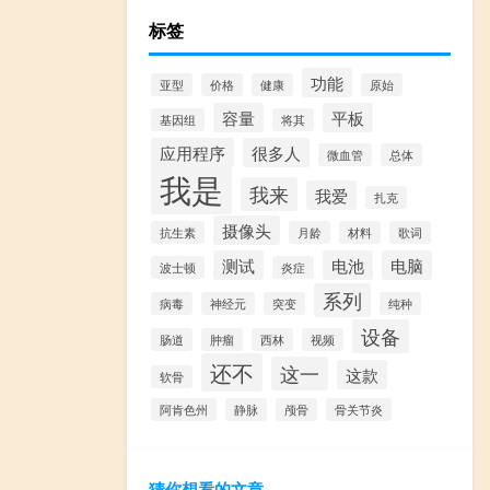
标签
功能
亚型
价格
健康
原始
容量
平板
基因组
将其
应用程序
很多人
微血管
总体
我是
我来
我爱
扎克
摄像头
抗生素
月龄
材料
歌词
测试
电池
电脑
波士顿
炎症
系列
病毒
神经元
突变
纯种
设备
肠道
肿瘤
西林
视频
还不
这一
这款
软骨
阿肯色州
静脉
颅骨
骨关节炎
猜你想看的文章