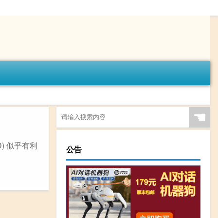
☚
D) 似乎有利
公告