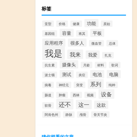
标签
功能
亚型
价格
健康
原始
容量
平板
基因组
将其
应用程序
很多人
微血管
总体
我是
我来
我爱
扎克
摄像头
抗生素
月龄
材料
歌词
测试
电池
电脑
波士顿
炎症
系列
病毒
神经元
突变
纯种
设备
肠道
肿瘤
西林
视频
还不
这一
这款
软骨
阿肯色州
静脉
颅骨
骨关节炎
猜你想看的文章