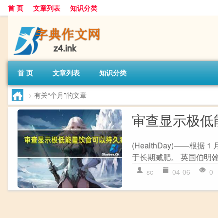
首 页
文章列表
知识分类
首 页
文章列表
知识分类
>
有关“个月”的文章
审查显示极低
(HealthDay)——根
于长期减肥。 英国伯明翰大学
sc
04-06
0