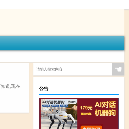
☚
知道,现在
公告