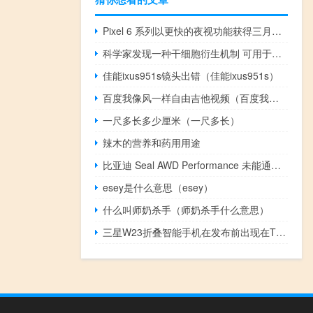
Pixel 6 系列以更快的夜视功能获得三月功能下降
科学家发现一种干细胞衍生机制 可用于治疗心脏损伤的再生疗法
佳能ixus951s镜头出错（佳能ixus951s）
百度我像风一样自由吉他视频（百度我知道）
一尺多长多少厘米（一尺多长）
辣木的营养和药用用途
比亚迪 Seal AWD Performance 未能通过全轮驱动测试
esey是什么意思（esey）
什么叫师奶杀手（师奶杀手什么意思）
三星W23折叠智能手机在发布前出现在TENAA