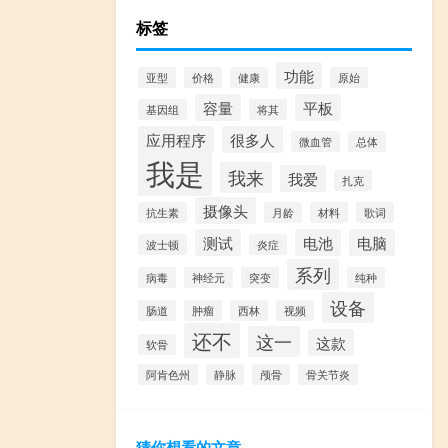
标签
功能
亚型
价格
健康
原始
容量
平板
基因组
将其
应用程序
很多人
微血管
总体
我是
我来
我爱
扎克
摄像头
抗生素
月龄
材料
歌词
测试
电池
电脑
波士顿
炎症
系列
病毒
神经元
突变
纯种
设备
肠道
肿瘤
西林
视频
还不
这一
这款
软骨
阿肯色州
静脉
颅骨
骨关节炎
猜你想看的文章