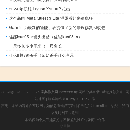
2024 年联想 Legion Y9000P 推出
这个新的 Meta Quest 3 Lite 泄露看起来很疯狂
Garmin 为最新的智能手表提供了新的错误修复和改进
佳能ixus951s镜头出错（佳能ixus951s）
一尺多长多少厘米（一尺多长）
什么叫师奶杀手（师奶杀手什么意思）
Copyright © 2012 - 2026
字典作文网
Powered by
网站分类目录
|
精选推荐文章
|
网
站地图
|
疑难解答
沪ICP备20018579号
声明：本站内容来自互联网，如信息有错误可发邮件到f_fb#foxmail.com说明，我们
会及时纠正，谢谢
本站仅为个人兴趣爱好，不接盈利性广告及商业合作
小男孩