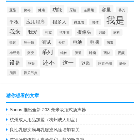
功能
容量
亚型
价格
健康
原始
基因组
将其
我是
平板
应用程序
很多人
微血管
总体
我来
我爱
摄像头
扎克
抗生素
月龄
材料
测试
电池
电脑
歌词
波士顿
炎症
病毒
系列
神经元
突变
纯种
肠道
肿瘤
西林
视频
还不
设备
这一
这款
软骨
阿肯色州
静脉
颅骨
骨关节炎
猜你想看的文章
Sonos 推出全新 203 毫米吸顶式扬声器
杭州成人用品加盟（杭州成人用品）
良性乳腺疾病与乳腺癌风险增加有关
首次研究连接人类颅骨和大脑的微血管