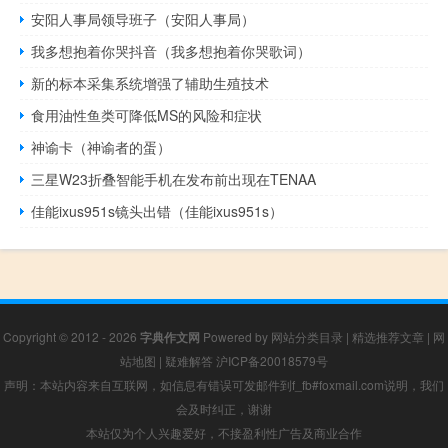
安阳人事局领导班子（安阳人事局）
我多想抱着你哭抖音（我多想抱着你哭歌词）
新的标本采集系统增强了辅助生殖技术
食用油性鱼类可降低MS的风险和症状
神谕卡（神谕者的蛋）
三星W23折叠智能手机在发布前出现在TENAA
佳能ixus951s镜头出错（佳能ixus951s）
Copyright © 2012 - 2026
字典作文网
Powered by
网站分类目录
|
精选推荐文章
|
网
站地图
|
疑难解答
沪ICP备20018579号
声明：本站内容来自互联网，如信息有错误可发邮件到f_fb#foxmail.com说明，我们
会及时纠正，谢谢
本站仅为个人兴趣爱好，不接盈利性广告及商业合作