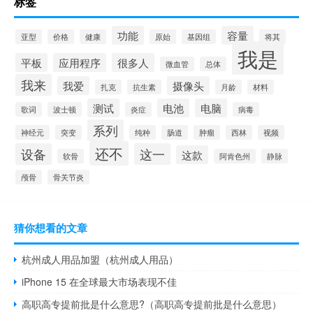
标签
功能
容量
亚型
价格
健康
原始
基因组
将其
我是
平板
应用程序
很多人
微血管
总体
我来
我爱
摄像头
扎克
抗生素
月龄
材料
测试
电池
电脑
歌词
波士顿
炎症
病毒
系列
神经元
突变
纯种
肠道
肿瘤
西林
视频
还不
设备
这一
这款
软骨
阿肯色州
静脉
颅骨
骨关节炎
猜你想看的文章
杭州成人用品加盟（杭州成人用品）
iPhone 15 在全球最大市场表现不佳
高职高专提前批是什么意思?（高职高专提前批是什么意思）