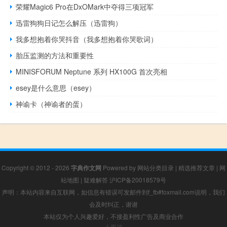
荣耀Magic6 Pro在DxOMark中夺得三项冠军
迅雷狗狗日记怎么解压（迅雷狗）
我多想抱着你哭抖音（我多想抱着你哭歌词）
胎压监测的方法和重要性
MINISFORUM Neptune 系列 HX100G 首次亮相
esey是什么意思（esey）
神谕卡（神谕者的蛋）
Copyright © 2012 - 2026
字典作文网
Powered by
网站分类目录
|
精选推荐文章
|
网
站地图
|
疑难解答
沪ICP备20018579号
声明：本站内容来自互联网，如信息有错误可发邮件到f_fb#foxmail.com说明，我们
会及时纠正，谢谢
本站仅为个人兴趣爱好，不接盈利性广告及商业合作
小男孩