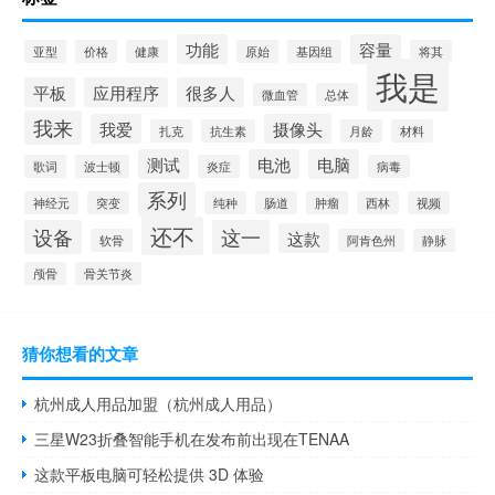
功能
容量
亚型
价格
健康
原始
基因组
将其
我是
平板
应用程序
很多人
微血管
总体
我来
我爱
摄像头
扎克
抗生素
月龄
材料
测试
电池
电脑
歌词
波士顿
炎症
病毒
系列
神经元
突变
纯种
肠道
肿瘤
西林
视频
还不
设备
这一
这款
软骨
阿肯色州
静脉
颅骨
骨关节炎
猜你想看的文章
杭州成人用品加盟（杭州成人用品）
三星W23折叠智能手机在发布前出现在TENAA
这款平板电脑可轻松提供 3D 体验