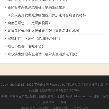
新的标本采集系统增强了辅助生殖技术
研究人员开发出减少细菌感染并加速骨骼愈合的材料
购物已返您（一定返购物网）
冒险岛迷你地图入场券要几张（冒险岛迷你地图）
肥城彩虹小区房价（肥城彩虹小区）
呕吐小怪兽（呕吐小怪）
哈尔滨生活报客服电话（哈尔滨生活报电子版）
Copyright © 2012 - 2026
字典作文网
Powered by
网站分类目录
|
精选推荐文章
|
网
站地图
|
疑难解答
沪ICP备20018579号
声明：本站内容来自互联网，如信息有错误可发邮件到f_fb#foxmail.com说明，我们
会及时纠正，谢谢
本站仅为个人兴趣爱好，不接盈利性广告及商业合作