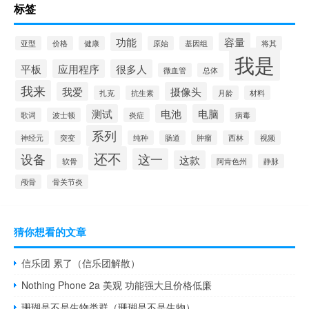
标签
功能
容量
亚型
价格
健康
原始
基因组
将其
我是
平板
应用程序
很多人
微血管
总体
我来
我爱
摄像头
扎克
抗生素
月龄
材料
测试
电池
电脑
歌词
波士顿
炎症
病毒
系列
神经元
突变
纯种
肠道
肿瘤
西林
视频
还不
设备
这一
这款
软骨
阿肯色州
静脉
颅骨
骨关节炎
猜你想看的文章
信乐团 累了（信乐团解散）
Nothing Phone 2a 美观 功能强大且价格低廉
珊瑚是不是生物类群（珊瑚是不是生物）