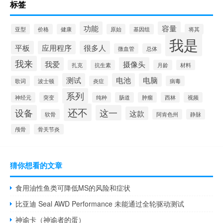
标签
功能
容量
亚型
价格
健康
原始
基因组
将其
我是
平板
应用程序
很多人
微血管
总体
我来
我爱
摄像头
扎克
抗生素
月龄
材料
测试
电池
电脑
歌词
波士顿
炎症
病毒
系列
神经元
突变
纯种
肠道
肿瘤
西林
视频
还不
设备
这一
这款
软骨
阿肯色州
静脉
颅骨
骨关节炎
猜你想看的文章
食用油性鱼类可降低MS的风险和症状
比亚迪 Seal AWD Performance 未能通过全轮驱动测试
神谕卡（神谕者的蛋）