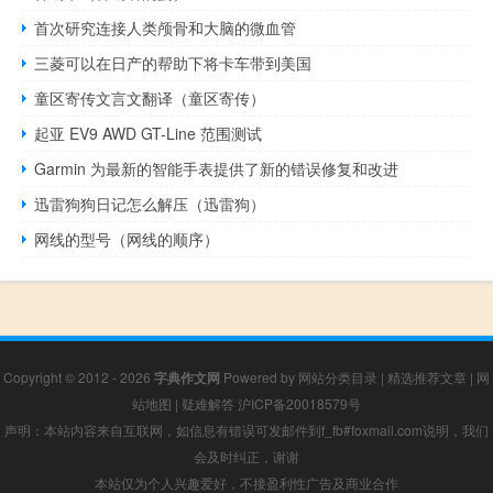
首次研究连接人类颅骨和大脑的微血管
三菱可以在日产的帮助下将卡车带到美国
童区寄传文言文翻译（童区寄传）
起亚 EV9 AWD GT-Line 范围测试
Garmin 为最新的智能手表提供了新的错误修复和改进
迅雷狗狗日记怎么解压（迅雷狗）
网线的型号（网线的顺序）
Copyright © 2012 - 2026
字典作文网
Powered by
网站分类目录
|
精选推荐文章
|
网
站地图
|
疑难解答
沪ICP备20018579号
声明：本站内容来自互联网，如信息有错误可发邮件到f_fb#foxmail.com说明，我们
会及时纠正，谢谢
本站仅为个人兴趣爱好，不接盈利性广告及商业合作