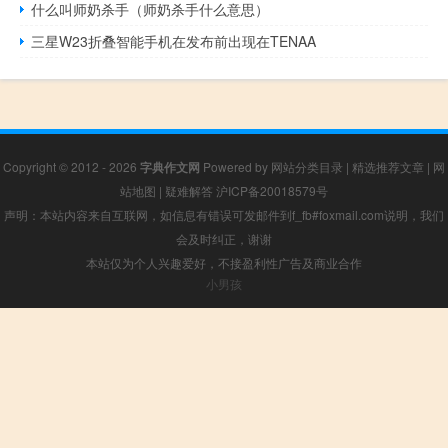
什么叫师奶杀手（师奶杀手什么意思）
三星W23折叠智能手机在发布前出现在TENAA
Copyright © 2012 - 2026
字典作文网
Powered by
网站分类目录
|
精选推荐文章
|
网
站地图
|
疑难解答
沪ICP备20018579号
声明：本站内容来自互联网，如信息有错误可发邮件到f_fb#foxmail.com说明，我们
会及时纠正，谢谢
本站仅为个人兴趣爱好，不接盈利性广告及商业合作
小男孩