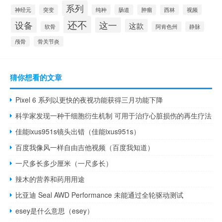
系列
神经元
突变
纯种
肠道
肿瘤
西林
视频
还不
设备
这一
这款
软骨
阿肯色州
静脉
颅骨
骨关节炎
猜你想看的文章
Pixel 6 系列以更快的夜视功能获得三月功能下降
科学家发现一种干细胞衍生机制 可用于治疗心脏损伤的再生疗法
佳能ixus951s镜头出错（佳能ixus951s）
百度我像风一样自由吉他视频（百度我知道）
一尺多长多少厘米（一尺多长）
辣木的营养和药用用途
比亚迪 Seal AWD Performance 未能通过全轮驱动测试
esey是什么意思（esey）