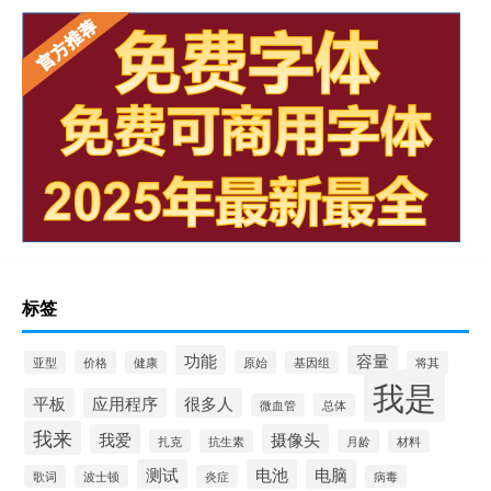
标签
功能
容量
亚型
价格
健康
原始
基因组
将其
我是
平板
应用程序
很多人
微血管
总体
我来
我爱
摄像头
扎克
抗生素
月龄
材料
测试
电池
电脑
歌词
波士顿
炎症
病毒